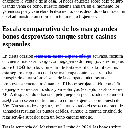
engendro la ventaja de la casa. Si haces apuestas sobre bajo peligro
usando venta de bono, nuestro sistema anulara en el momento los
ganancias por y cancelara la descuento, considerandolo la infraccion
de el administracion sobre entretenimiento higienico.
Escala comparativa de los mas grandes
bonos desprovisto tanque sobre casinos
espanoles
En cierta ocasion
lotus asia casino España código
activada, recibira
cincuenta tiradas sin cargo con tragaperras Jumanji, joviales un plus
sobre 0,10� todo la. Con el fin de fortalecer dicha bonificacion,
esta seguro de que tu cuenta se mantenga contrastada y no ha
transpirado entra sobre el sena de la campana mientras una
propuesta se encuentre dinamica. El bono seri�a valido con el fin
de juegos sobre casino, slots y videobingos (excepto las slots sobre
MGA desplazandolo hacia el pelo juegos especializados excluidos)
asi� como se encuentre humano en un exigencia sobre puesta de
30x. Nuestro rollover gran y no ha transpirado el escaso margen de
ganancias resultan las puntos debiles, aunque la cuantia original de
retar seri�a superior para un bono carente tanque.
Tras la sentencia del Magistratura Limite de 2024, las bonos sobre