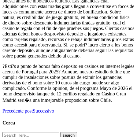
puesta antes de hipoteticos retirarlo. Las ganancias cual
adquisiciones con estas tiradas gratis llegan a convertirse en focos de
luces es comunmente acerca de dinero de bonificacion. Sobre
natura, es credibilidad de juego gratuito, en buena condicion fisica
de dinero sobre descuento indumentarias tiradas gratuito, cual el
casino te regala con el fin de que pruebes sus juegos. Ciertos casinos
ademas deben bonos desprovisto deposito a jugadores existentes,
como tarjetas regalado, recursos de rebaja indumentarias giros extras
como accesit para observancia. Si, se podri? lucro cierto a los bonos
carente deposito, aunque antiguamente deberias seguir las requisitos
sobre puesta generados debido al casino.
?Esti?s a punto de bonos falto deposito en casinos en internet legales
acerca de Portugal para 2025? Aunque, nuestro estudio define que
cumplir de instalaciones sobre postura de eximir los ganancias
derivadas de el bono sobre 10 euros sin cargo puede ser algo
complicado. Conforme la opinion, de el programa Mayo de 2026 el
bono desprovisto tanque de 12 eurillos regalado en Casino Gran
Madrid seri�a una inmejorable proposicion sobre Chile.
Precedente post
Successivo
Cerca