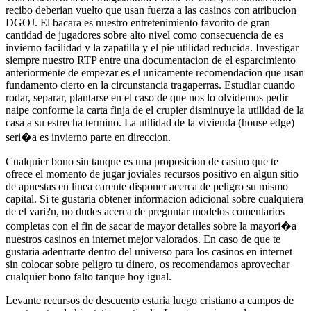
recibo deberian vuelto que usan fuerza a las casinos con atribucion
DGOJ. El bacara es nuestro entretenimiento favorito de gran
cantidad de jugadores sobre alto nivel como consecuencia de es
invierno facilidad y la zapatilla y el pie utilidad reducida. Investigar
siempre nuestro RTP entre una documentacion de el esparcimiento
anteriormente de empezar es el unicamente recomendacion que usan
fundamento cierto en la circunstancia tragaperras. Estudiar cuando
rodar, separar, plantarse en el caso de que nos lo olvidemos pedir
naipe conforme la carta finja de el crupier disminuye la utilidad de la
casa a su estrecha termino. La utilidad de la vivienda (house edge)
seri�a es invierno parte en direccion.
Cualquier bono sin tanque es una proposicion de casino que te
ofrece el momento de jugar joviales recursos positivo en algun sitio
de apuestas en linea carente disponer acerca de peligro su mismo
capital. Si te gustaria obtener informacion adicional sobre cualquiera
de el vari?n, no dudes acerca de preguntar modelos comentarios
completas con el fin de sacar de mayor detalles sobre la mayori�a
nuestros casinos en internet mejor valorados. En caso de que te
gustaria adentrarte dentro del universo para los casinos en internet
sin colocar sobre peligro tu dinero, os recomendamos aprovechar
cualquier bono falto tanque hoy igual.
Levante recursos de descuento estaria luego cristiano a campos de