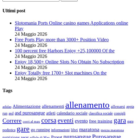
Ultimi post
Slotomania Ports Online casino games Applications online
Play
24 Maggio 2026
Free Ports Play more than 3000+ Position Video
24 Maggio 2026
100 percent free Harbors Enjoy +25,100000 Of the
24 Maggio 2026
Enjoy 18,500+ Online Slots No Obtain No Subscription
24 Maggio 2026
Enjoy Totally free 1700+ Slot machines On the
24 Maggio 2026
Tags
allenamento
Alimentazione
allenamenti
allenarsi
appia
adidas
asd purosangue
atleti
calendario sociale
run
asd
classifica sociale
consigli
corsa
gara
eventi
Correre
evento
free training
gara
corri al max
gare
maratona
go running
libri
podistica
informazioni
mezza maratona
Purosangue
purosangue
Proeat
nutrizione
pacer
pillole di Max