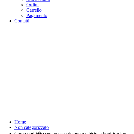
Ordini
Carrello
Pagamento
Contatti
Como podri�a ser, en caso de
que recibiste la bonificacion de
12� que usan un capacidad de
x20, deberas colocar
doscientos� - Purosangue
Athletics Club - Squadra
Running Roma
Home
Non categorizzato
Como podri�a ser, en caso de que recibiste la bonificacion