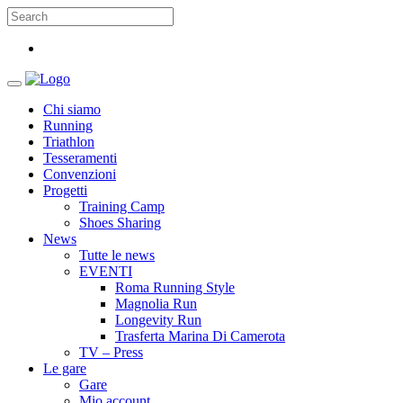
Chi siamo
Running
Triathlon
Tesseramenti
Convenzioni
Progetti
Training Camp
Shoes Sharing
News
Tutte le news
EVENTI
Roma Running Style
Magnolia Run
Longevity Run
Trasferta Marina Di Camerota
TV – Press
Le gare
Gare
Mio account