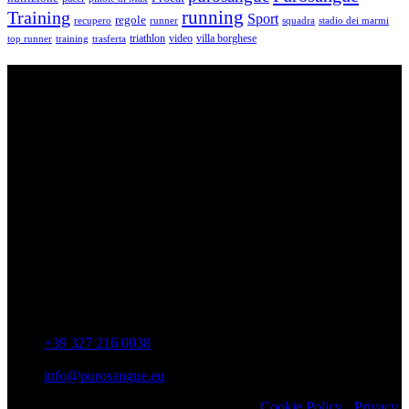
running
Training
Sport
regole
recupero
runner
squadra
stadio dei marmi
triathlon
villa borghese
video
top runner
training
trasferta
ASD Purosangue Athletics
Centinaia di atleti, sotto una unica maglia, si incontrano per
condividere storie, passioni, fatica e traguardi. Sono atleti di ogni
categoria e livello: dai Top Runners che gareggiano in gare di livello
internazionale ad amatori che corrono per passione e per mantenersi
in forma e vivono in ogni città di Italia.
Contatti
Via Colonnella Patrascia, 56 00010 – San Polo dei Cavalieri –
RM
+39 327 216 0038
info@purosangue.eu
Copyright 2022 ASD Purosangue Athletics
Cookie Policy
-
Privacy