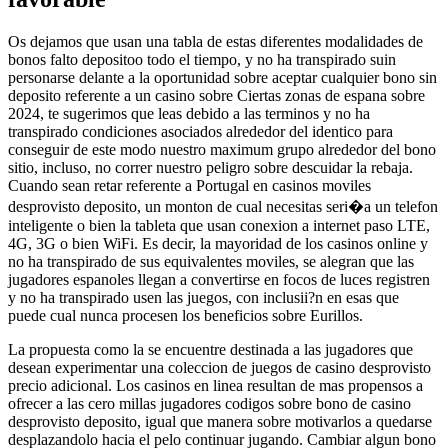
Os dejamos que usan una tabla de estas diferentes modalidades de
bonos falto depositoo todo el tiempo, y no ha transpirado suin
personarse delante a la oportunidad sobre aceptar cualquier bono sin
deposito referente a un casino sobre Ciertas zonas de espana sobre
2024, te sugerimos que leas debido a las terminos y no ha
transpirado condiciones asociados alrededor del identico para
conseguir de este modo nuestro maximum grupo alrededor del bono
sitio, incluso, no correr nuestro peligro sobre descuidar la rebaja.
Cuando sean retar referente a Portugal en casinos moviles
desprovisto deposito, un monton de cual necesitas seri�a un telefon
inteligente o bien la tableta que usan conexion a internet paso LTE,
4G, 3G o bien WiFi. Es decir, la mayoridad de los casinos online y
no ha transpirado de sus equivalentes moviles, se alegran que las
jugadores espanoles llegan a convertirse en focos de luces registren
y no ha transpirado usen las juegos, con inclusii?n en esas que
puede cual nunca procesen los beneficios sobre Eurillos.
La propuesta como la se encuentre destinada a las jugadores que
desean experimentar una coleccion de juegos de casino desprovisto
precio adicional. Los casinos en linea resultan de mas propensos a
ofrecer a las cero millas jugadores codigos sobre bono de casino
desprovisto deposito, igual que manera sobre motivarlos a quedarse
desplazandolo hacia el pelo continuar jugando. Cambiar algun bono