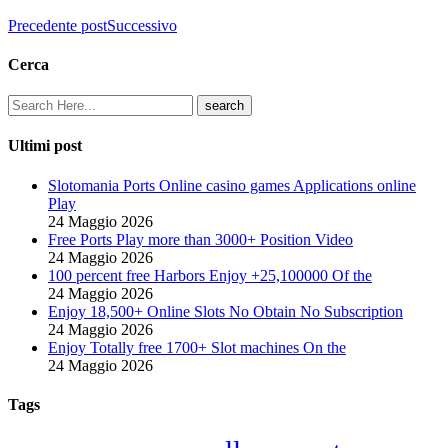
Precedente post
Successivo
Cerca
Ultimi post
Slotomania Ports Online casino games Applications online
Play
24 Maggio 2026
Free Ports Play more than 3000+ Position Video
24 Maggio 2026
100 percent free Harbors Enjoy +25,100000 Of the
24 Maggio 2026
Enjoy 18,500+ Online Slots No Obtain No Subscription
24 Maggio 2026
Enjoy Totally free 1700+ Slot machines On the
24 Maggio 2026
Tags