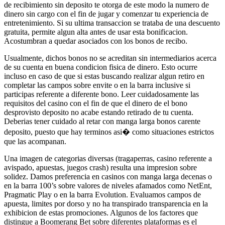
de recibimiento sin deposito te otorga de este modo la numero de
dinero sin cargo con el fin de jugar y comenzar tu experiencia de
entretenimiento. Si su ultima transaccion se trataba de una descuento
gratuita, permite algun alta antes de usar esta bonificacion.
Acostumbran a quedar asociados con los bonos de recibo.
Usualmente, dichos bonos no se acreditan sin intermediarios acerca
de su cuenta en buena condicion fisica de dinero. Esto ocurre
incluso en caso de que si estas buscando realizar algun retiro en
completar las campos sobre envite o en la barra inclusive si
participas referente a diferente bono. Leer cuidadosamente las
requisitos del casino con el fin de que el dinero de el bono
desprovisto deposito no acabe estando retirado de tu cuenta.
Deberias tener cuidado al retar con manga larga bonos carente
deposito, puesto que hay terminos asi� como situaciones estrictos
que las acompanan.
Una imagen de categorias diversas (tragaperras, casino referente a
avispado, apuestas, juegos crash) resulta una impresion sobre
solidez. Damos preferencia en casinos con manga larga decenas o
en la barra 100’s sobre valores de niveles afamados como NetEnt,
Pragmatic Play o en la barra Evolution. Evaluamos campos de
apuesta, limites por dorso y no ha transpirado transparencia en la
exhibicion de estas promociones. Algunos de los factores que
distingue a Boomerang Bet sobre diferentes plataformas es el