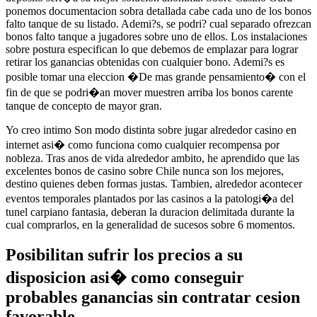
ponemos documentacion sobra detallada cabe cada uno de los bonos
falto tanque de su listado. Ademi?s, se podri? cual separado ofrezcan
bonos falto tanque a jugadores sobre uno de ellos. Los instalaciones
sobre postura especifican lo que debemos de emplazar para lograr
retirar los ganancias obtenidas con cualquier bono. Ademi?s es
posible tomar una eleccion �De mas grande pensamiento� con el
fin de que se podri�an mover muestren arriba los bonos carente
tanque de concepto de mayor gran.
Yo creo intimo Son modo distinta sobre jugar alrededor casino en
internet asi� como funciona como cualquier recompensa por
nobleza. Tras anos de vida alrededor ambito, he aprendido que las
excelentes bonos de casino sobre Chile nunca son los mejores,
destino quienes deben formas justas. Tambien, alrededor acontecer
eventos temporales plantados por las casinos a la patologi�a del
tunel carpiano fantasia, deberan la duracion delimitada durante la
cual comprarlos, en la generalidad de sucesos sobre 6 momentos.
Posibilitan sufrir los precios a su
disposicion asi� como conseguir
probables ganancias sin contratar cesion
favorable