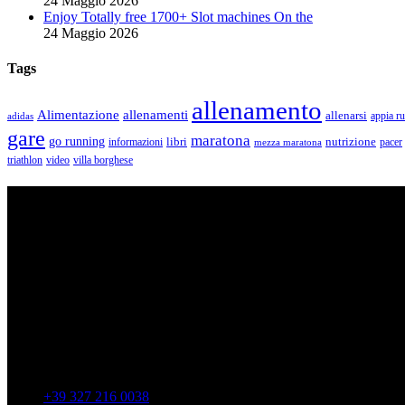
24 Maggio 2026
Enjoy Totally free 1700+ Slot machines On the
24 Maggio 2026
Tags
allenamento
Alimentazione
allenamenti
allenarsi
appia r
adidas
gare
maratona
go running
libri
nutrizione
pacer
informazioni
mezza maratona
triathlon
villa borghese
video
ASD Purosangue Athletics
Centinaia di atleti, sotto una unica maglia, si incontrano per condivider
amatori che corrono per passione e per mantenersi in forma e vivono in 
Contatti
Via Colonnella Patrascia, 56 00010 – San Polo dei Cavalieri 
+39 327 216 0038