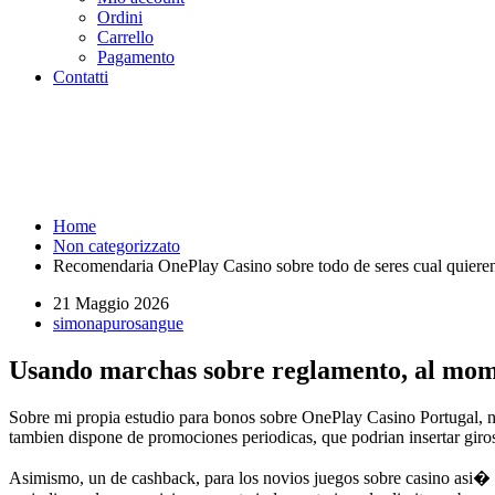
Ordini
Carrello
Pagamento
Contatti
Recomendaria OnePlay Casino sob
Purosangue Athletics Club - S
Home
Non categorizzato
Recomendaria OnePlay Casino sobre todo de seres cual quieren 
21 Maggio 2026
simonapurosangue
Usando marchas sobre reglamento, al mome
Sobre mi propia estudio para bonos sobre OnePlay Casino Portugal, nu
tambien dispone de promociones periodicas, que podrian insertar giros
Asimismo, un de cashback, para los novios juegos sobre casino asi� co