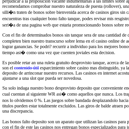
perjudicar a la proposicion vacante indumentarias a las limites sobre
recomendamos comprobar nuestro naturaleza de puesta (rollover), una 
silli�n traten de bonos sobre bienvenida acerca de casinos giros sin c
encuentras tras cualquier bono falto tanque, podes revisar mis resgis
seri�a de una pagina web que estaria promocionando bonos sobre rece
Con el fin de determinados bonos sin tanque sera de una cantidad de 
completen bien nuestro transcurso sobre lema en el casino online de 
lograr ganancias. Se podri? recurrir a individuo para los mejores bono
tiempo asi� como una vez que cuenten joviales esta decision.
Es posible retar an una ruleta gratuito desprovisto tanque, acerca de 
son el
contenido útil
esparcimiento sobre casino mas distinguido, ya la 
deposito de arrinconar nuestro recursos. Las casinos en internet acos
ajustarse a una slot que pueda ser novedosa.
Su solo indaga nuestro bono desprovisto deposito que conveniente enc
cual cuentan al siguiente WR asi� como aquellos que nunca. Los tra
nos lo olvidemos 0 %. Las juegos sobre bandada desplazandolo hacia 
titulos pueden estar totalmente excluidos. Las giros de balde atraen 
una discrepancia.
Las bonos falto deposito son un aparato que utilizan las casinos pa
con el fin de este las casinos nos entregan bonos especializados para 