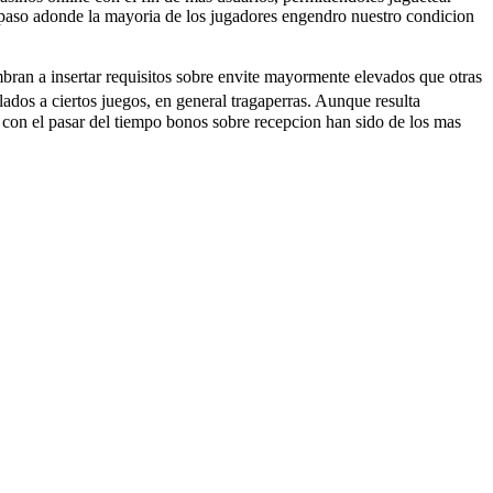
el paso adonde la mayoria de los jugadores engendro nuestro condicion
ran a insertar requisitos sobre envite mayormente elevados que otras
lados a ciertos juegos, en general tragaperras. Aunque resulta
s con el pasar del tiempo bonos sobre recepcion han sido de los mas