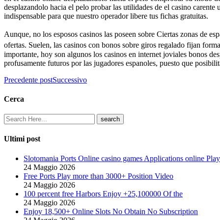
desplazandolo hacia el pelo probar las utilidades de el casino carente
indispensable para que nuestro operador libere tus fichas gratuitas.
Aunque, no los esposos casinos las poseen sobre Ciertas zonas de es
ofertas. Suelen, las casinos con bonos sobre giros regalado fijan forma
importante, hoy son algunos los casinos en internet joviales bonos de
profusamente futuros por las jugadores espanoles, puesto que posibilita
Precedente post
Successivo
Cerca
Ultimi post
Slotomania Ports Online casino games Applications online Play
24 Maggio 2026
Free Ports Play more than 3000+ Position Video
24 Maggio 2026
100 percent free Harbors Enjoy +25,100000 Of the
24 Maggio 2026
Enjoy 18,500+ Online Slots No Obtain No Subscription