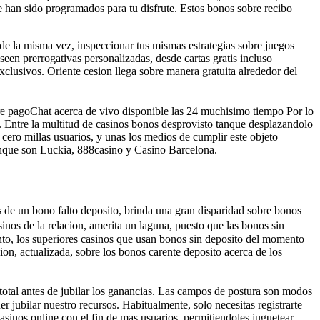
e han sido programados para tu disfrute. Estos bonos sobre recibo
de la misma vez, inspeccionar tus mismas estrategias sobre juegos
seen prerrogativas personalizadas, desde cartas gratis incluso
xclusivos. Oriente cesion llega sobre manera gratuita alrededor del
bre pagoChat acerca de vivo disponible las 24 muchisimo tiempo Por lo
o. Entre la multitud de casinos bonos desprovisto tanque desplazandolo
ero millas usuarios, y unas los medios de cumplir este objeto
tanque son Luckia, 888casino y Casino Barcelona.
as de un bono falto deposito, brinda una gran disparidad sobre bonos
nos de la relacion, amerita un laguna, puesto que las bonos sin
nto, los superiores casinos que usan bonos sin deposito del momento
on, actualizada, sobre los bonos carente deposito acerca de los
otal antes de jubilar los ganancias. Las campos de postura son modos
 jubilar nuestro recursos. Habitualmente, solo necesitas registrarte
sinos online con el fin de mas usuarios, permitiendoles juguetear