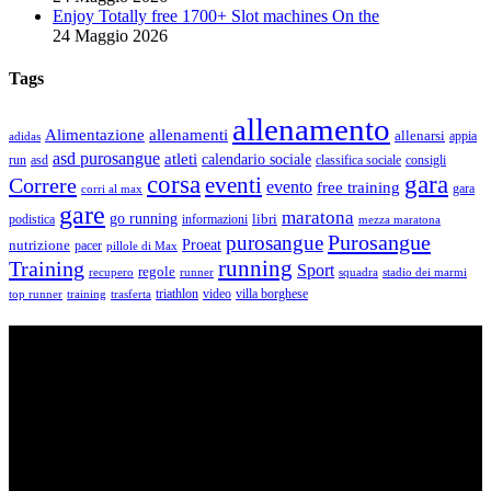
Enjoy Totally free 1700+ Slot machines On the
24 Maggio 2026
Tags
allenamento
Alimentazione
allenamenti
allenarsi
appia
adidas
asd purosangue
atleti
calendario sociale
run
asd
classifica sociale
consigli
corsa
gara
eventi
Correre
evento
free training
gara
corri al max
gare
maratona
go running
libri
podistica
informazioni
mezza maratona
Purosangue
purosangue
Proeat
nutrizione
pacer
pillole di Max
running
Training
Sport
regole
recupero
runner
squadra
stadio dei marmi
triathlon
villa borghese
video
top runner
training
trasferta
ASD Purosangue Athletics
Centinaia di atleti, sotto una unica maglia, si incontrano per
condividere storie, passioni, fatica e traguardi. Sono atleti di ogni
categoria e livello: dai Top Runners che gareggiano in gare di livello
internazionale ad amatori che corrono per passione e per mantenersi
in forma e vivono in ogni città di Italia.