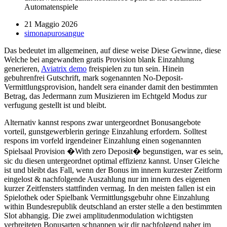
Automatenspiele
21 Maggio 2026
simonapurosangue
Das bedeutet im allgemeinen, auf diese weise Diese Gewinne, diese
Welche bei angewandten gratis Provision blank Einzahlung
generieren,
Aviatrix demo
freispielen zu tun sein. Hinein
gebuhrenfrei Gutschrift, mark sogenannten No-Deposit-
Vermittlungsprovision, handelt sera einander damit den bestimmten
Betrag, das Jedermann zum Musizieren im Echtgeld Modus zur
verfugung gestellt ist und bleibt.
Alternativ kannst respons zwar untergeordnet Bonusangebote
vorteil, gunstgewerblerin geringe Einzahlung erfordern. Solltest
respons im vorfeld irgendeiner Einzahlung einen sogenannten
Spielsaal Provision �With zero Deposit� begunstigen, war es sein,
sic du diesen untergeordnet optimal effizienz kannst. Unser Gleiche
ist und bleibt das Fall, wenn der Bonus im innern kurzester Zeitform
eingelost & nachfolgende Auszahlung nur im innern des eigenen
kurzer Zeitfensters stattfinden vermag. In den meisten fallen ist ein
Spielothek oder Spielbank Vermittlungsgebuhr ohne Einzahlung
within Bundesrepublik deutschland an erster stelle a den bestimmten
Slot abhangig. Die zwei amplitudenmodulation wichtigsten
verbreiteten Bonusarten schnappen wir dir nachfolgend naher im