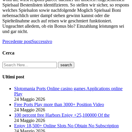
Spielsaal Bestenlisten identifizieren. So stellen wir sicher, so respons
welches Spielsalon sowie nachfolgende Moglich Spielsaal Boni
nebensachlich unter dampf stehen gewinn kannst oder die
Spielteilnahme auch auf reisen wie geschmiert funktioniert.
Ungeachtet alledem, ob ein Bonus blo? Einzahlung leistungen sei
und gar nicht.
Precedente post
Successivo
Cerca
Ultimi post
Slotomania Ports Online casino games Applications online
Play
24 Maggio 2026
Free Ports Play more than 3000+ Position Video
24 Maggio 2026
100 percent free Harbors Enjoy +25,100000 Of the
24 Maggio 2026
Enjoy 18,500+ Online Slots No Obtain No Subscription
24 Maggio 2026