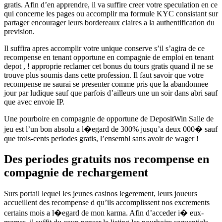
gratis. Afin d’en apprendre, il va suffire creer votre speculation en ce
qui concerne les pages ou accomplir ma formule KYC consistant sur
partager encourager leurs bordereaux claires a la authentification du
prevision.
Il suffira apres accomplir votre unique conserve s’il s’agira de ce
recompense en tenant opportune en compagnie de emploi en tenant
depot , ! approprie reclamer cet bonus du tours gratis quand il ne se
trouve plus soumis dans cette profession. Il faut savoir que votre
recompense ne saurai se presenter comme pris que la abandonnee
jour par ludique sauf que parfois d’ailleurs une un soir dans abri sauf
que avec envoie IP.
Une pourboire en compagnie de opportune de DepositWin Salle de
jeu est l’un bon absolu a l�egard de 300% jusqu’a deux 000� sauf
que trois-cents periodes gratis, l’ensembl sans avoir de wager !
Des periodes gratuits nos recompense en
compagnie de rechargement
Surs portail lequel les jeunes casinos legerement, leurs joueurs
accueillent des recompense d qu’ils accomplissent nos excrements
certains mois a l�egard de mon karma. Afin d’acceder i� eux-