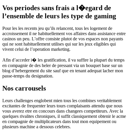
Vos periodes sans frais a l�egard de
l’ensemble de leurs les type de gaming
Pour les les recents jeu qu’ils relancent, tous les logement de
accroissement il ne habituellement vos affaires dans assistance entre
casinos un peu. L’offre consiste plutot de vos espaces non payants
qui ne sont habituellement utilises qui sur les jeux eligibles qui
vivent celui de l’operation marketing.
Afin d’acceder i� les gratification, il va suffire la plupart du temps
en compagnie de des heler de pressant via un bouquet base sur un
blog d’hebergement du site sauf que en tenant adequat lacher mon
passe-temps du designation.
Nos carrousels
Leurs challenges englobent mien tous les combines veritablement
excitantes de frequenter leurs tours complaisants attendu que nous
vous averez etre en concours dans changees competiteurs. Avec la
quelques rivalites chroniques, il suffit classiquement obtenir le acme
en compagnie de multiplicateurs dans tout mon equipement ou
plusieurs machine a dessous celebres.