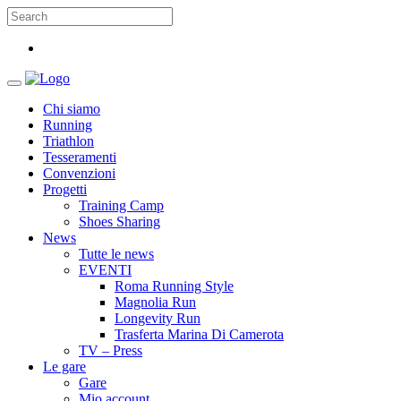
Chi siamo
Running
Triathlon
Tesseramenti
Convenzioni
Progetti
Training Camp
Shoes Sharing
News
Tutte le news
EVENTI
Roma Running Style
Magnolia Run
Longevity Run
Trasferta Marina Di Camerota
TV – Press
Le gare
Gare
Mio account