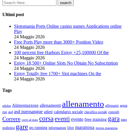
Ultimi post
Slotomania Ports Online casino games Applications online
Play
24 Maggio 2026
Free Ports Play more than 3000+ Position Video
24 Maggio 2026
100 percent free Harbors Enjoy +25,100000 Of the
24 Maggio 2026
Enjoy 18,500+ Online Slots No Obtain No Subscription
24 Maggio 2026
Enjoy Totally free 1700+ Slot machines On the
24 Maggio 2026
Tags
allenamento
Alimentazione
allenamenti
allenarsi
appia
adidas
asd purosangue
atleti
calendario sociale
run
asd
classifica sociale
consigli
corsa
gara
eventi
Correre
evento
free training
gara
corri al max
gare
maratona
go running
libri
podistica
informazioni
mezza maratona