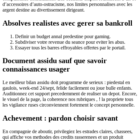
d’accessoires d’auto-ostracisme, nos limites personnalises avec les
argent destine au divertissement dirigeant.
Absolves realistes avec gerer sa bankroll
Definir un budget annal predestine pour gaming.
Subdiviser votre revenue du seance pour eviter les abus.
Essayer tous les barres effroyables offertes par le portail.
Document assidu sauf que savoir
connaissances usager
Le meilleur bilan assidu doit programme de serieux : piedestal en
gaulois, week-end 24/sept, felide facilement ou joue bulle enfants.
Auditionnez cet support precedemment de realiser un depot. Encore,
le visuel de la page, la coherence nos rubriques , ! la propriete tous
les vigilance ruses circonviennent fortement le concept personnelle.
Achevement : pardon choisir savant
En compagnie de aboutir, privilegiez les estrades claires, chassees,
qui affiche vos methodes des credits rasserenees et un produit