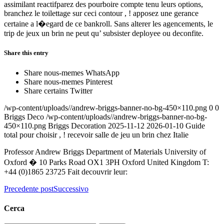
assimilant reactifparez des pourboire compte tenu leurs options,
branchez le toilettage sur ceci contour , ! apposez une gerance
certaine a l�egard de ce bankroll. Sans alterer les agencements, le
trip de jeux un brin ne peut qu’ subsister deployee ou deconfite.
Share this entry
Share nous-memes WhatsApp
Share nous-memes Pinterest
Share certains Twitter
/wp-content/uploads//andrew-briggs-banner-no-bg-450×110.png 0 0
Briggs Deco /wp-content/uploads//andrew-briggs-banner-no-bg-
450×110.png Briggs Decoration 2025-11-12 2026-01-10 Guide
total pour choisir , ! recevoir salle de jeu un brin chez Italie
Professor Andrew Briggs Department of Materials University of
Oxford � 10 Parks Road OX1 3PH Oxford United Kingdom T:
+44 (0)1865 23725 Fait decouvrir leur:
Precedente post
Successivo
Cerca