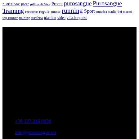
Purosangue
purosangue
Proeat
nutrizione
pacer
pillole di Max
running
Training
Sport
regole
recupero
runner
squadra
stadio dei marmi
triathlon
villa borghese
video
top runner
training
trasferta
ASD Purosangue Athletics
Centinaia di atleti, sotto una unica maglia, si incontrano per
condividere storie, passioni, fatica e traguardi. Sono atleti di ogni
categoria e livello: dai Top Runners che gareggiano in gare di livello
internazionale ad amatori che corrono per passione e per mantenersi
in forma e vivono in ogni città di Italia.
Contatti
Via Colonnella Patrascia, 56 00010 – San Polo dei Cavalieri –
RM
+39 327 216 0038
info@purosangue.eu