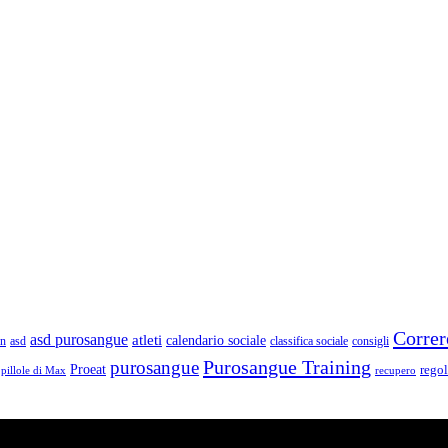
Correr
asd purosangue
atleti
calendario sociale
un
asd
classifica sociale
consigli
Purosangue Training
purosangue
Proeat
rego
pillole di Max
recupero