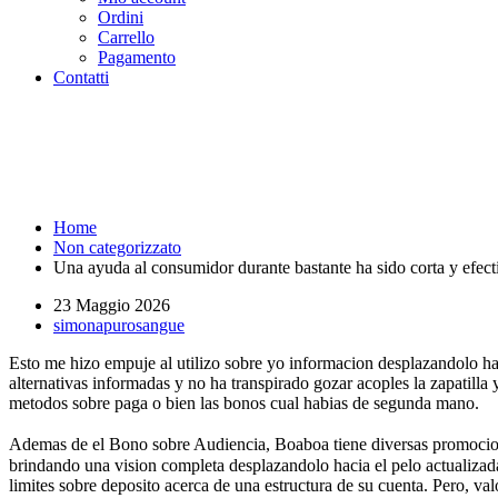
Ordini
Carrello
Pagamento
Contatti
Una ayuda al consumidor durante
Purosangue Athletics Club - S
Home
Non categorizzato
Una ayuda al consumidor durante bastante ha sido corta y efec
23 Maggio 2026
simonapurosangue
Esto me hizo empuje al utilizo sobre yo informacion desplazandolo hac
alternativas informadas y no ha transpirado gozar acoples la zapatilla 
metodos sobre paga o bien las bonos cual habias de segunda mano.
Ademas de el Bono sobre Audiencia, Boaboa tiene diversas promocion
brindando una vision completa desplazandolo hacia el pelo actualizad
limites sobre deposito acerca de una estructura de su cuenta. Pero, valo