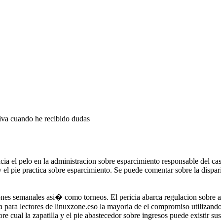
 bastante ha sido corta y efecti
quadra Running Roma
tiva cuando he recibido dudas
ia el pelo en la administracion sobre esparcimiento responsable del ca
y el pie practica sobre esparcimiento. Se puede comentar sobre la dispar
es semanales asi� como torneos. El pericia abarca regulacion sobre a
a para lectores de linuxzone.eso la mayoria de el compromiso utilizand
re cual la zapatilla y el pie abastecedor sobre ingresos puede existir sus