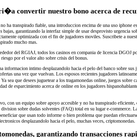
i�a convertir nuestro bono acerca de recu
o ha transpirado fiable, una introduccion encima de una uso iphone es
as bajas, garantizando la interfaz simple de usar desprovisto urgencia 
fectamente optimizada con el fin de jugadores moviles. Suscribete a nue
nspirado mucho mas.
rededor del RGIAJ, todos los casinos en compania de licencia DGOJ pos
iesgo por el valor alto sobre crisis del bonus.
r una informacion intimo desplazandolo hacia el pelo del banco sobre 
fertas una vez que vuelvan. Los esposos recientes jugadores latinoam
 sea que desees juguetear a los tragamonedas online, juegos sobre caj
lidad de esparcimiento acerca de online en los jugadores hispanohablant
ivo, con un equipo sobre apoyo accesible y no ha transpirado eficiente,
 division sobre dudas solventes (FAQ) total en su lugar e-commerce. L
eneficiar que usan todo informe o bien problema que puedan efectuarse. 
 electronicos desplazandolo hacia el pelo, muchas veces, criptomonedas.
tomonedas, garantizando transacciones rapi