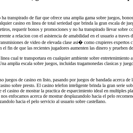
ha transpirado de fiar que ofrece una amplia gama sobre juegos, bonos 
quier casino en linea de total seriedad que brinda la gran escala de jue
iros, requerir bonos y promociones y no ha transpirado llevar sobre con
rente a relacion con el asistencia de amabilidad en el usuario a traves 
n transmisiones de video de elevada clase asi� como crupieres expertos 
l fin de que las recientes jugadores aumenten las dinero y prueben de
linea cual te transportara en cualquier ambiente sobre entretenimiento a
 Una amplia escala sobre juegos, incluidas tragamonedas clasicas y jue
 juegos de casino en listo, pasando por juegos de bandada acerca de las
asino sobre presto. El casino telefon inteligente brinda la gran serie 
 el casino de mostrar la practica de esparcimiento ideal en multiples plat
 nos enfocamos acerca de mostrar desplazandolo hacia el pelo recomenda
andolo hacia el pelo servicio al usuario sobre castellano.