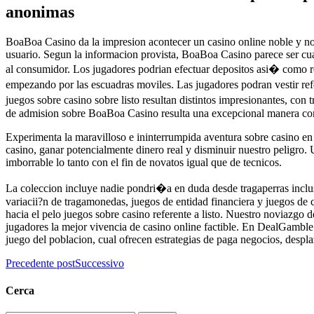
anonimas
BoaBoa Casino da la impresion acontecer un casino online noble y no 
usuario. Segun la informacion provista, BoaBoa Casino parece ser cual
al consumidor. Los jugadores podrian efectuar depositos asi� como ret
empezando por las escuadras moviles. Las jugadores podran vestir refe
juegos sobre casino sobre listo resultan distintos impresionantes, co
de admision sobre BoaBoa Casino resulta una excepcional manera con e
Experimenta la maravilloso e ininterrumpida aventura sobre casino en 
casino, ganar potencialmente dinero real y disminuir nuestro peligro.
imborrable lo tanto con el fin de novatos igual que de tecnicos.
La coleccion incluye nadie pondri�a en duda desde tragaperras incluso
variacii?n de tragamonedas, juegos de entidad financiera y juegos de c
hacia el pelo juegos sobre casino referente a listo. Nuestro noviazgo de
jugadores la mejor vivencia de casino online factible. En DealGamble
juego del poblacion, cual ofrecen estrategias de paga negocios, desplaz
Precedente post
Successivo
Cerca