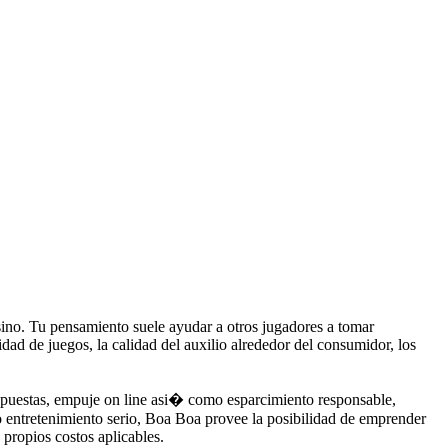
va cuando he recibido dudas -
sino. Tu pensamiento suele ayudar a otros jugadores a tomar
idad de juegos, la calidad del auxilio alrededor del consumidor, los
puestas, empuje on line asi� como esparcimiento responsable,
o entretenimiento serio, Boa Boa provee la posibilidad de emprender
 propios costos aplicables.