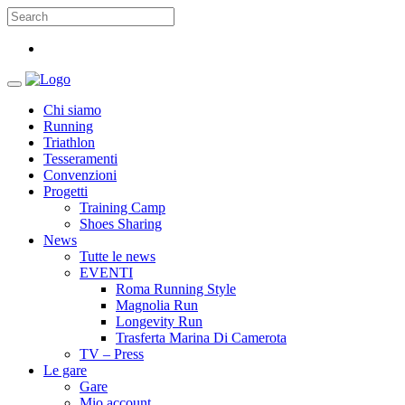
Chi siamo
Running
Triathlon
Tesseramenti
Convenzioni
Progetti
Training Camp
Shoes Sharing
News
Tutte le news
EVENTI
Roma Running Style
Magnolia Run
Longevity Run
Trasferta Marina Di Camerota
TV – Press
Le gare
Gare
Mio account