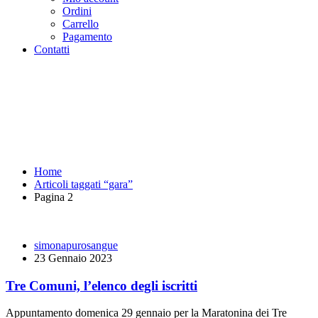
Ordini
Carrello
Pagamento
Contatti
gara Archives - Pagina 2 di 5 -
Purosangue Athletics Club -
Squadra Running Roma
Home
Articoli taggati “gara”
Pagina 2
simonapurosangue
23 Gennaio 2023
Tre Comuni, l’elenco degli iscritti
Appuntamento domenica 29 gennaio per la Maratonina dei Tre