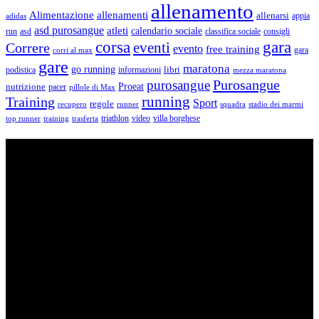
allenamento
Alimentazione
allenamenti
allenarsi
appia
adidas
asd purosangue
atleti
calendario sociale
run
asd
classifica sociale
consigli
corsa
gara
eventi
Correre
evento
free training
gara
corri al max
gare
maratona
go running
libri
podistica
informazioni
mezza maratona
Purosangue
purosangue
Proeat
nutrizione
pacer
pillole di Max
running
Training
Sport
regole
recupero
runner
squadra
stadio dei marmi
triathlon
villa borghese
video
top runner
training
trasferta
ASD Purosangue Athletics
Centinaia di atleti, sotto una unica maglia, si incontrano per
condividere storie, passioni, fatica e traguardi. Sono atleti di ogni
categoria e livello: dai Top Runners che gareggiano in gare di livello
internazionale ad amatori che corrono per passione e per mantenersi
in forma e vivono in ogni città di Italia.
Contatti
Via Colonnella Patrascia, 56 00010 – San Polo dei Cavalieri –