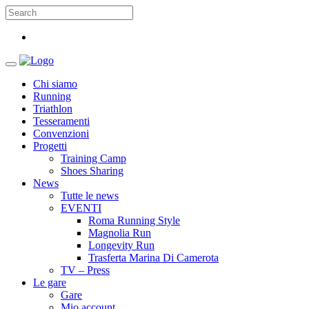
Chi siamo
Running
Triathlon
Tesseramenti
Convenzioni
Progetti
Training Camp
Shoes Sharing
News
Tutte le news
EVENTI
Roma Running Style
Magnolia Run
Longevity Run
Trasferta Marina Di Camerota
TV – Press
Le gare
Gare
Mio account