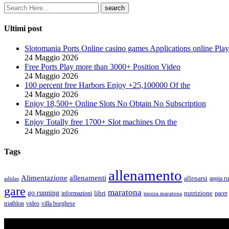
Ultimi post
Slotomania Ports Online casino games Applications online Play
24 Maggio 2026
Free Ports Play more than 3000+ Position Video
24 Maggio 2026
100 percent free Harbors Enjoy +25,100000 Of the
24 Maggio 2026
Enjoy 18,500+ Online Slots No Obtain No Subscription
24 Maggio 2026
Enjoy Totally free 1700+ Slot machines On the
24 Maggio 2026
Tags
allenamento
Alimentazione
allenamenti
allenarsi
appia r
adidas
gare
maratona
go running
libri
nutrizione
pacer
informazioni
mezza maratona
triathlon
villa borghese
video
ASD Purosangue Athletics