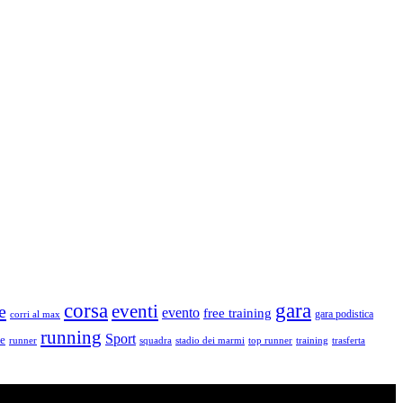
corsa
gara
eventi
e
evento
free training
gara podistica
corri al max
running
Sport
le
runner
squadra
stadio dei marmi
top runner
training
trasferta