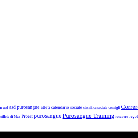
Correr
asd purosangue
atleti
calendario sociale
un
asd
classifica sociale
consigli
Purosangue Training
purosangue
Proeat
rego
pillole di Max
recupero