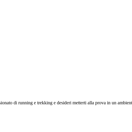
hletics Club - Squadra Running
sionato di running e trekking e desideri metterti alla prova in un ambi