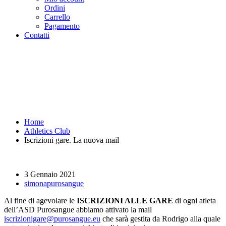
Ordini
Carrello
Pagamento
Contatti
Iscrizioni gare. La nuova mail -
Purosangue Athletics Club -
Squadra Running Roma
Home
Athletics Club
Iscrizioni gare. La nuova mail
3 Gennaio 2021
simonapurosangue
Al fine di agevolare le
ISCRIZIONI ALLE GARE
di ogni atleta
dell’ASD Purosangue abbiamo attivato la mail
iscrizionigare@purosangue.eu
che sarà gestita da Rodrigo alla quale