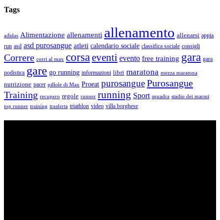
Tags
allenamento
Alimentazione
allenamenti
allenarsi
appia
adidas
asd purosangue
atleti
calendario sociale
run
asd
classifica sociale
consigli
corsa
gara
eventi
Correre
evento
free training
gara
corri al max
gare
maratona
go running
libri
podistica
informazioni
mezza maratona
Purosangue
purosangue
Proeat
nutrizione
pacer
pillole di Max
running
Training
Sport
regole
recupero
runner
squadra
stadio dei marmi
triathlon
villa borghese
video
top runner
training
trasferta
ASD Purosangue Athletics
Centinaia di atleti, sotto una unica maglia, si incontrano per
condividere storie, passioni, fatica e traguardi. Sono atleti di ogni
categoria e livello: dai Top Runners che gareggiano in gare di livello
internazionale ad amatori che corrono per passione e per mantenersi
in forma e vivono in ogni città di Italia.
Contatti