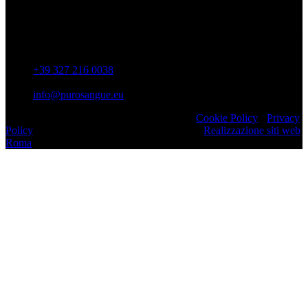
Via Colonnella Patrascia, 56 00010 – San Polo dei Cavalieri –
RM
+39 327 216 0038
info@purosangue.eu
Copyright 2022 ASD Purosangue Athletics
Cookie Policy
-
Privacy
Policy
Realizzato da Comunicazione Web srl
Realizzazione siti web
Roma