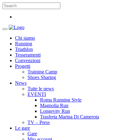
Chi siamo
Running
Triathlon
Tesseramenti
Convenzioni
Progetti
Training Camp
Shoes Sharing
News
Tutte le news
EVENTI
Roma Running Style
Magnolia Run
Longevity Run
Trasferta Marina Di Camerota
TV – Press
Le gare
Gare
Mio account