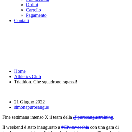
Ordini
Carrello
Pagamento
Contatti
Triathlon. Che squadrone
ragazzi! - Purosangue Athletics
Club - Squadra Running Roma
Home
Athletics Club
Triathlon. Che squadrone ragazzi!
21 Giugno 2022
simonapurosangue
Fine settimana intenso X il team della
@purosanguetraining
.
Il weekend è stato inaugurato a
#Civitavecchia
con una gara di