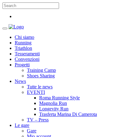
Chi siamo
Running
Triathlon
Tesseramenti
Convenzioni
Progetti
Training Camp
Shoes Sharing
News
Tutte le news
EVENTI
Roma Running Style
Magnolia Run
Longevity Run
Trasferta Marina Di Camerota
TV – Press
Le gare
Gare
Mio account