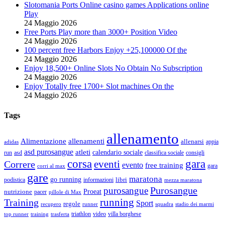
Slotomania Ports Online casino games Applications online
Play
24 Maggio 2026
Free Ports Play more than 3000+ Position Video
24 Maggio 2026
100 percent free Harbors Enjoy +25,100000 Of the
24 Maggio 2026
Enjoy 18,500+ Online Slots No Obtain No Subscription
24 Maggio 2026
Enjoy Totally free 1700+ Slot machines On the
24 Maggio 2026
Tags
allenamento
Alimentazione
allenamenti
allenarsi
appia
adidas
asd purosangue
atleti
calendario sociale
run
asd
classifica sociale
consigli
corsa
gara
eventi
Correre
evento
free training
gara
corri al max
gare
maratona
go running
libri
podistica
informazioni
mezza maratona
Purosangue
purosangue
Proeat
nutrizione
pacer
pillole di Max
running
Training
Sport
regole
recupero
runner
squadra
stadio dei marmi
triathlon
villa borghese
video
top runner
training
trasferta