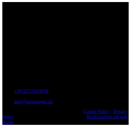
ASD Purosangue Athletics
Centinaia di atleti, sotto una unica maglia, si incontrano per
condividere storie, passioni, fatica e traguardi. Sono atleti di ogni
categoria e livello: dai Top Runners che gareggiano in gare di livello
internazionale ad amatori che corrono per passione e per mantenersi
in forma e vivono in ogni città di Italia.
Contatti
Via Colonnella Patrascia, 56 00010 – San Polo dei Cavalieri –
RM
+39 327 216 0038
info@purosangue.eu
Copyright 2022 ASD Purosangue Athletics
Cookie Policy
-
Privacy
Policy
Realizzato da Comunicazione Web srl
Realizzazione siti web
Roma