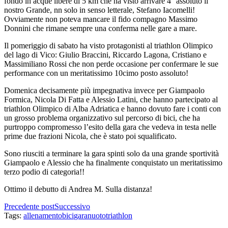
fondo in acque libere di 5 km che ha visto arrivare 4° assoluto il
nostro Grande, nn solo in senso letterale, Stefano Iacomelli!
Ovviamente non poteva mancare il fido compagno Massimo
Donnini che rimane sempre una conferma nelle gare a mare.
Il pomeriggio di sabato ha visto protagonisti al triathlon Olimpico
del lago di Vico: Giulio Braccini, Riccardo Lagona, Cristiano e
Massimiliano Rossi che non perde occasione per confermare le sue
performance con un meritatissimo 10cimo posto assoluto!
Domenica decisamente più impegnativa invece per Giampaolo
Formica, Nicola Di Fatta e Alessio Latini, che hanno partecipato al
triathlon Olimpico di Alba Adriatica e hanno dovuto fare i conti con
un grosso problema organizzativo sul percorso di bici, che ha
purtroppo compromesso l’esito della gara che vedeva in testa nelle
prime due frazioni Nicola, che è stato poi squalificato.
Sono riusciti a terminare la gara spinti solo da una grande sportività
Giampaolo e Alessio che ha finalmente conquistato un meritatissimo
terzo podio di categoria!!
Ottimo il debutto di Andrea M. Sulla distanza!
Precedente post
Successivo
Tags:
allenamento
bici
gara
nuoto
triathlon