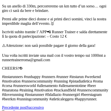
Su un anello di 330m, percorreremo un km tutto d’un sorso… ogni
giro ci sarà da bere e brindare.
Premi alle prime dieci donne e ai primi dieci uomini, vinci la nostra
imperdibile maglia dell’evento.🥇
Iscriviti subito tramite l’ APP📲 Runner Trainer e salda direttamente
lì la quota di partecipazione: – Costo 12 €
⚠️Attenzione: non sarà possibile pagare il giorno della gara!
Una volta iscritti inviate una mail con il vostro tempo sui 1000mt a
runnertrainerroma@gmail.com
CHEERS!🍻
#instarunners
#runhappy
#runners
#runner
#instarun
#weekend
#motivation
#runnerscommunity
#running
#pistadiatletica
#roma
#corsa
#runnersworld
#allenamento
#allenamentotime
#beer
#maratona
#training
#motivation
#trackandfield
#runnerscommunity
#iloverunning
#instarunner
#fidallazio
#runnergirl
#beerstagram
#beerkm
#runningcommunity
#atleticaleggera
#happyrunner
.
Precedente post
Successivo