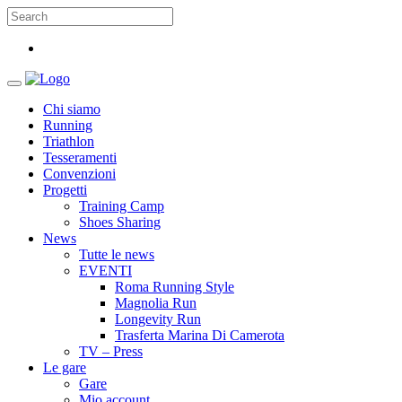
Chi siamo
Running
Triathlon
Tesseramenti
Convenzioni
Progetti
Training Camp
Shoes Sharing
News
Tutte le news
EVENTI
Roma Running Style
Magnolia Run
Longevity Run
Trasferta Marina Di Camerota
TV – Press
Le gare
Gare
Mio account