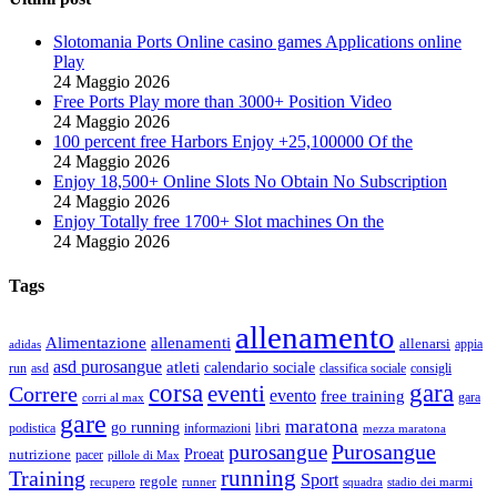
Slotomania Ports Online casino games Applications online
Play
24 Maggio 2026
Free Ports Play more than 3000+ Position Video
24 Maggio 2026
100 percent free Harbors Enjoy +25,100000 Of the
24 Maggio 2026
Enjoy 18,500+ Online Slots No Obtain No Subscription
24 Maggio 2026
Enjoy Totally free 1700+ Slot machines On the
24 Maggio 2026
Tags
allenamento
Alimentazione
allenamenti
allenarsi
appia
adidas
asd purosangue
atleti
calendario sociale
run
asd
classifica sociale
consigli
corsa
gara
eventi
Correre
evento
free training
gara
corri al max
gare
maratona
go running
libri
podistica
informazioni
mezza maratona
Purosangue
purosangue
Proeat
nutrizione
pacer
pillole di Max
running
Training
Sport
regole
recupero
runner
squadra
stadio dei marmi