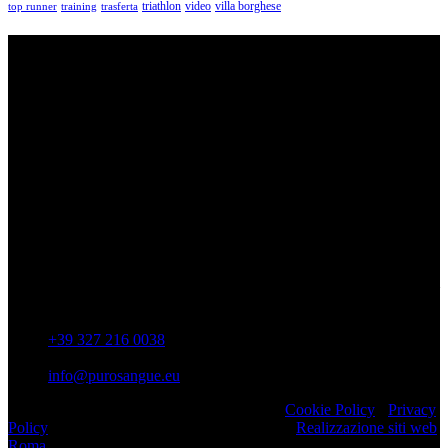
triathlon
villa borghese
video
top runner
training
trasferta
ASD Purosangue Athletics
Centinaia di atleti, sotto una unica maglia, si incontrano per
condividere storie, passioni, fatica e traguardi. Sono atleti di ogni
categoria e livello: dai Top Runners che gareggiano in gare di livello
internazionale ad amatori che corrono per passione e per mantenersi
in forma e vivono in ogni città di Italia.
Contatti
Via Colonnella Patrascia, 56 00010 – San Polo dei Cavalieri –
RM
+39 327 216 0038
info@purosangue.eu
Copyright 2022 ASD Purosangue Athletics
Cookie Policy
-
Privacy
Policy
Realizzato da Comunicazione Web srl
Realizzazione siti web
Roma