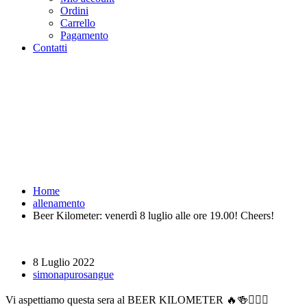
Ordini
Carrello
Pagamento
Contatti
Beer Kilometer: venerdì 8
luglio alle ore 19.00! Cheers! -
Purosangue Athletics Club -
Squadra Running Roma
Home
allenamento
Beer Kilometer: venerdì 8 luglio alle ore 19.00! Cheers!
8 Luglio 2022
simonapurosangue
Vi aspettiamo questa sera al BEER KILOMETER 🔥🍻🏃🏻‍♀️