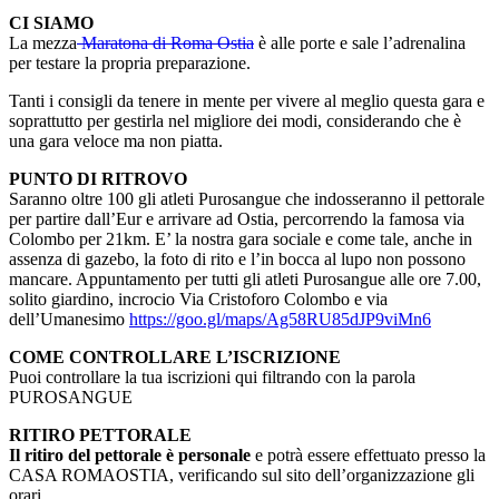
CI SIAMO
La mezza
Maratona di Roma Ostia
è alle porte e sale l’adrenalina
per testare la propria preparazione.
Tanti i consigli da tenere in mente per vivere al meglio questa gara e
soprattutto per gestirla nel migliore dei modi, considerando che è
una gara veloce ma non piatta.
PUNTO DI RITROVO
Saranno oltre 100 gli atleti Purosangue che indosseranno il pettorale
per partire dall’Eur e arrivare ad Ostia, percorrendo la famosa via
Colombo per 21km. E’ la nostra gara sociale e come tale, anche in
assenza di gazebo, la foto di rito e l’in bocca al lupo non possono
mancare. Appuntamento per tutti gli atleti Purosangue alle ore 7.00,
solito giardino, incrocio Via Cristoforo Colombo e via
dell’Umanesimo
https://goo.gl/maps/Ag58RU85dJP9viMn6
COME CONTROLLARE L’ISCRIZIONE
Puoi controllare la tua iscrizioni qui filtrando con la parola
PUROSANGUE
RITIRO PETTORALE
Il ritiro del pettorale è personale
e potrà essere effettuato presso la
CASA ROMAOSTIA, verificando sul sito dell’organizzazione gli
orari.