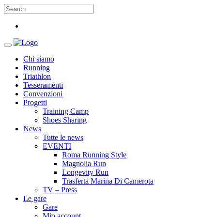
Chi siamo
Running
Triathlon
Tesseramenti
Convenzioni
Progetti
Training Camp
Shoes Sharing
News
Tutte le news
EVENTI
Roma Running Style
Magnolia Run
Longevity Run
Trasferta Marina Di Camerota
TV – Press
Le gare
Gare
Mio account