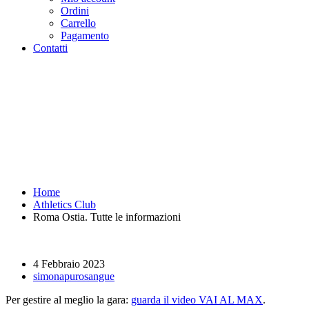
Ordini
Carrello
Pagamento
Contatti
Roma Ostia. Tutte le
informazioni - Purosangue
Athletics Club - Squadra
Running Roma
Home
Athletics Club
Roma Ostia. Tutte le informazioni
4 Febbraio 2023
simonapurosangue
Per gestire al meglio la gara:
guarda il video VAI AL MAX
.