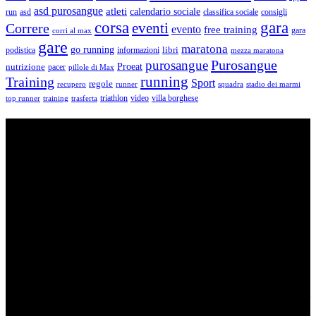
asd purosangue
atleti
calendario sociale
run
asd
classifica sociale
consigli
corsa
gara
eventi
Correre
evento
free training
gara
corri al max
gare
maratona
go running
libri
podistica
informazioni
mezza maratona
Purosangue
purosangue
Proeat
nutrizione
pacer
pillole di Max
running
Training
Sport
regole
recupero
runner
squadra
stadio dei marmi
triathlon
villa borghese
video
top runner
training
trasferta
ASD Purosangue Athletics
Centinaia di atleti, sotto una unica maglia, si incontrano per
condividere storie, passioni, fatica e traguardi. Sono atleti di ogni
categoria e livello: dai Top Runners che gareggiano in gare di livello
internazionale ad amatori che corrono per passione e per mantenersi
in forma e vivono in ogni città di Italia.
Contatti
Via Colonnella Patrascia, 56 00010 – San Polo dei Cavalieri –
RM