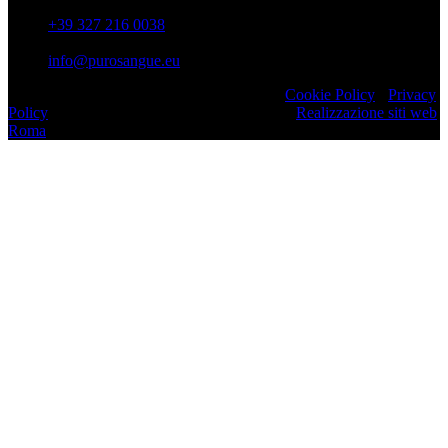
+39 327 216 0038
info@purosangue.eu
Copyright 2022 ASD Purosangue Athletics
Cookie Policy
-
Privacy
Policy
Realizzato da Comunicazione Web srl
Realizzazione siti web
Roma