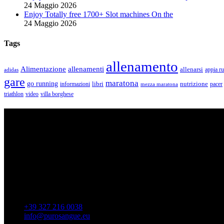
24 Maggio 2026
Enjoy Totally free 1700+ Slot machines On the
24 Maggio 2026
Tags
allenamento
Alimentazione
allenamenti
allenarsi
appia r
adidas
gare
maratona
go running
libri
nutrizione
pacer
informazioni
mezza maratona
triathlon
villa borghese
video
ASD Purosangue Athletics
Centinaia di atleti, sotto una unica maglia, si incontrano per condivider
amatori che corrono per passione e per mantenersi in forma e vivono in 
Contatti
Via Colonnella Patrascia, 56 00010 – San Polo dei Cavalieri 
+39 327 216 0038
info@purosangue.eu