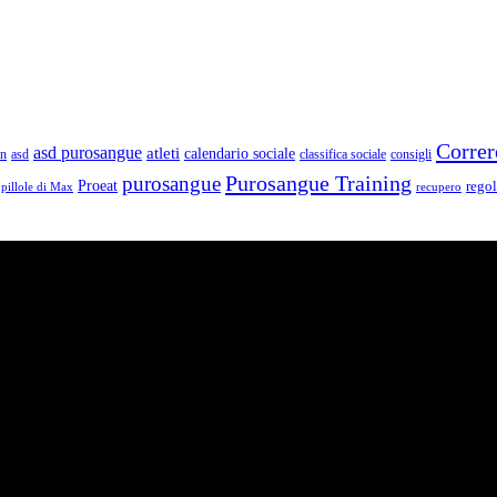
Correr
asd purosangue
atleti
calendario sociale
un
asd
classifica sociale
consigli
Purosangue Training
purosangue
Proeat
rego
pillole di Max
recupero
e storie, passioni, fatica e traguardi. Sono atleti di ogni categoria e li
ogni città di Italia.
– RM