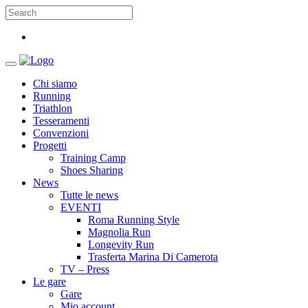
Chi siamo
Running
Triathlon
Tesseramenti
Convenzioni
Progetti
Training Camp
Shoes Sharing
News
Tutte le news
EVENTI
Roma Running Style
Magnolia Run
Longevity Run
Trasferta Marina Di Camerota
TV – Press
Le gare
Gare
Mio account