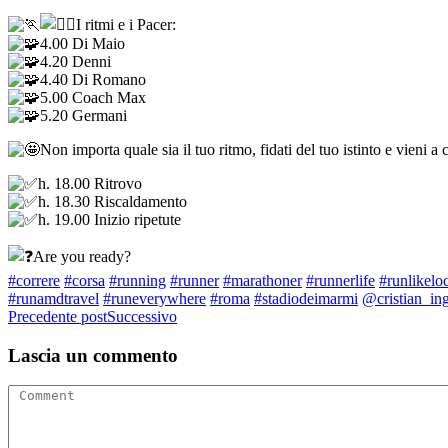
I ritmi e i Pacer:
4.00 Di Maio
4.20 Denni
4.40 Di Romano
5.00 Coach Max
5.20 Germani
Non importa quale sia il tuo ritmo, fidati del tuo istinto e vieni a 
h. 18.00 Ritrovo
h. 18.30 Riscaldamento
h. 19.00 Inizio ripetute
Are you ready?
#correre
#corsa
#running
#runner
#marathoner
#runnerlife
#runlikelo
#runamdtravel
#runeverywhere
#roma
#stadiodeimarmi
@cristian_ing
Precedente post
Successivo
Lascia un commento