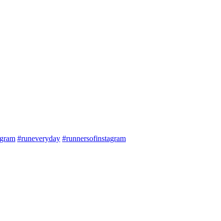
agram
#runeveryday
#runnersofinstagram