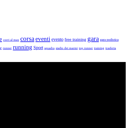
corsa
gara
eventi
e
evento
free training
gara podistica
corri al max
running
Sport
le
runner
squadra
stadio dei marmi
top runner
training
trasferta
vello: dai Top Runners che gareggiano in gare di livello internazionale ad