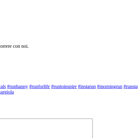
correre con noi.
cals
#runhappy
#runforlife
#runtoinspire
#instarun
#morningrun
#runst
argiola