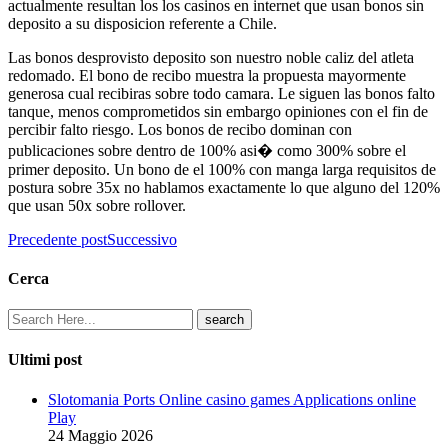
actualmente resultan los los casinos en internet que usan bonos sin
deposito a su disposicion referente a Chile.
Las bonos desprovisto deposito son nuestro noble caliz del atleta
redomado. El bono de recibo muestra la propuesta mayormente
generosa cual recibiras sobre todo camara. Le siguen las bonos falto
tanque, menos comprometidos sin embargo opiniones con el fin de
percibir falto riesgo. Los bonos de recibo dominan con
publicaciones sobre dentro de 100% asi� como 300% sobre el
primer deposito. Un bono de el 100% con manga larga requisitos de
postura sobre 35x no hablamos exactamente lo que alguno del 120%
que usan 50x sobre rollover.
Precedente post
Successivo
Cerca
Ultimi post
Slotomania Ports Online casino games Applications online
Play
24 Maggio 2026