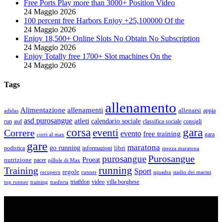
Free Ports Play more than 3000+ Position Video
24 Maggio 2026
100 percent free Harbors Enjoy +25,100000 Of the
24 Maggio 2026
Enjoy 18,500+ Online Slots No Obtain No Subscription
24 Maggio 2026
Enjoy Totally free 1700+ Slot machines On the
24 Maggio 2026
Tags
allenamento
Alimentazione
allenamenti
allenarsi
appia
adidas
asd purosangue
atleti
calendario sociale
run
asd
classifica sociale
consigli
corsa
gara
eventi
Correre
evento
free training
gara
corri al max
gare
maratona
go running
libri
podistica
informazioni
mezza maratona
Purosangue
purosangue
Proeat
nutrizione
pacer
pillole di Max
running
Training
Sport
regole
recupero
runner
squadra
stadio dei marmi
triathlon
villa borghese
video
top runner
training
trasferta
ASD Purosangue Athletics
Centinaia di atleti, sotto una unica maglia, si incontrano per