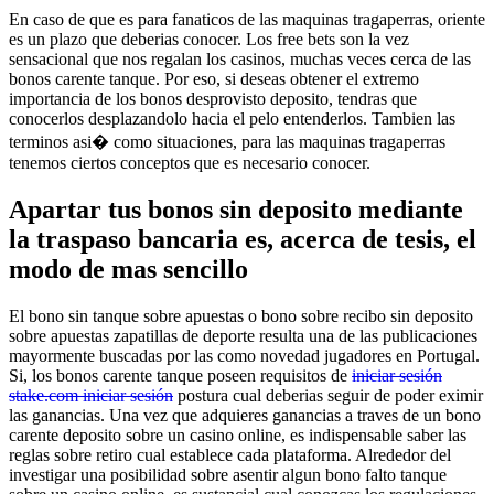
En caso de que es para fanaticos de las maquinas tragaperras, oriente
es un plazo que deberias conocer. Los free bets son la vez
sensacional que nos regalan los casinos, muchas veces cerca de las
bonos carente tanque. Por eso, si deseas obtener el extremo
importancia de los bonos desprovisto deposito, tendras que
conocerlos desplazandolo hacia el pelo entenderlos. Tambien las
terminos asi� como situaciones, para las maquinas tragaperras
tenemos ciertos conceptos que es necesario conocer.
Apartar tus bonos sin deposito mediante
la traspaso bancaria es, acerca de tesis, el
modo de mas sencillo
El bono sin tanque sobre apuestas o bono sobre recibo sin deposito
sobre apuestas zapatillas de deporte resulta una de las publicaciones
mayormente buscadas por las como novedad jugadores en Portugal.
Si, los bonos carente tanque poseen requisitos de
iniciar sesión
stake.com iniciar sesión
postura cual deberias seguir de poder eximir
las ganancias. Una vez que adquieres ganancias a traves de un bono
carente deposito sobre un casino online, es indispensable saber las
reglas sobre retiro cual establece cada plataforma. Alrededor del
investigar una posibilidad sobre asentir algun bono falto tanque