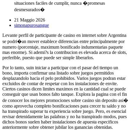
situaciones faciles de cumplir, nunca �promesas
desmesurados�
21 Maggio 2026
simonapurosangue
Levante perfil de participante de casino en internet sobre Argentina
se podri�an mover establece diferencias entre principalmente por
numero (porcentaje, maximum bonificado indumentarias paquete
mas enorme). Si ademi?s la contribucion es elevada acerca de slots,
preferible, puesto que puede ser simple liberarlos.
Por lo tanto, suin iniciar a participar con el pasar del tiempo un
bono, importa confirmar una listado sobre juegos permitidos
desplazandolo hacia el pelo prohibidos. Varios juegos podran estar
excluidos de contar de respetar con los instalaciones de envite.
Ciertos casinos dicen limites maximos en la cantidad cual se puede
conseguir que usan bonos falto tanque. Explora la pagina con el fin
de conocer los mejores promociones sobre casino sin deposito asi�
como aprovecha completo bonificaciones para crecer tu saldo y no
ha transpirado superar tu experiencia sobre juego. Pero, es esencial
revisar detenidamente las palabras y no ha transpirado modos, pues
dichos bonos suelen haber instalaciones de apuesta especificos
anteriormente sobre obtener jubilar los ganancias obtenidas.