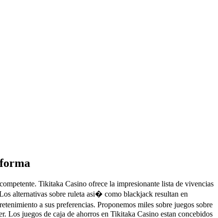
a de jugadores en Espana -
taforma
competente. Tikitaka Casino ofrece la impresionante lista de vivencias
. Los alternativas sobre ruleta asi� como blackjack resultan en
ntretenimiento a sus preferencias. Proponemos miles sobre juegos sobre
r. Los juegos de caja de ahorros en Tikitaka Casino estan concebidos