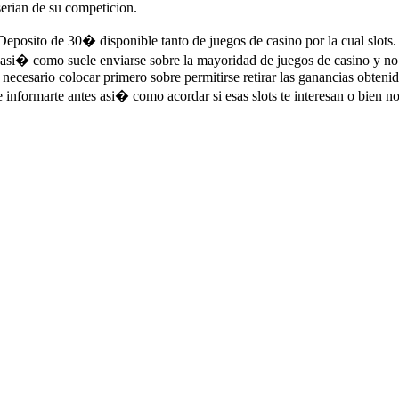
erian de su competicion.
osito de 30� disponible tanto de juegos de casino por la cual slots. 
s asi� como suele enviarse sobre la mayoridad de juegos de casino y no
 necesario colocar primero sobre permitirse retirar las ganancias obteni
e informarte antes asi� como acordar si esas slots te interesan o bien no