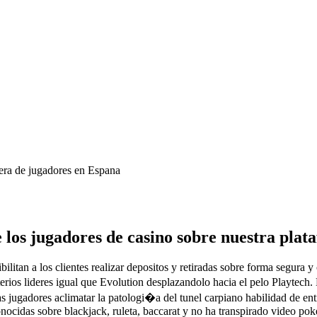
sobre paga del casino Spinwiner
quadra Running Roma
era de jugadores en Espana
e los jugadores de casino sobre nuestra pla
tan a los clientes realizar depositos y retiradas sobre forma segura y 
iterios lideres igual que Evolution desplazandolo hacia el pelo Playtech
las jugadores aclimatar la patologi�a del tunel carpiano habilidad de e
cidas sobre blackjack, ruleta, baccarat y no ha transpirado video poke