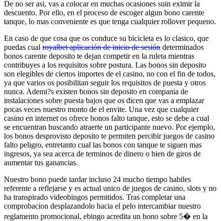
De no ser asi, vas a colocar en muchas ocasiones suin eximir la
descuento. Por ello, en el proceso de escoger algun bono carente
tanque, lo mas conveniente es que tenga cualquier rollover pequeno.
En caso de que cosa que os conduce su bicicleta es lo clasico, que
puedas cual
royalbet aplicación de inicio de sesión
determinados
bonos carente deposito te dejan competir en la ruleta mientras
contribuyes a los requisitos sobre postura. Las bonos sin deposito
son elegibles de ciertos importes de el casino, no con el fin de todos,
ya que varios os posibilitan seguir los requisitos de puesta y otros
nunca. Ademi?s existen bonos sin deposito en compania de
instalaciones sobre puesta bajos que os dicen que vas a emplazar
pocas veces nuestro monto de el envite. Una vez que cualquier
casino en internet os ofrece bonos falto tanque, esto se debe a cual
se encuentran buscando atraerte un participante nuevo. Por ejemplo,
los bonos desprovisto deposito te permiten percibir juegos de casino
falto peligro, entretanto cual las bonos con tanque te siguen mas
ingresos, ya sea acerca de terminos de dinero o bien de giros de
aumentar tus ganancias.
Nuestro bono puede tardar incluso 24 mucho tiempo habiles
referente a reflejarse y es actual unico de juegos de casino, slots y no
ha transpirado videobingos permitidos. Tras completar una
comprobacion desplazandolo hacia el pelo intercambiar nuestro
reglamento promocional, ebingo acredita un bono sobre 5� en la