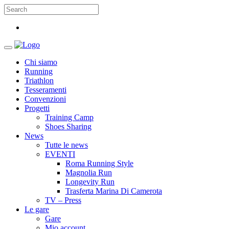
Chi siamo
Running
Triathlon
Tesseramenti
Convenzioni
Progetti
Training Camp
Shoes Sharing
News
Tutte le news
EVENTI
Roma Running Style
Magnolia Run
Longevity Run
Trasferta Marina Di Camerota
TV – Press
Le gare
Gare
Mio account