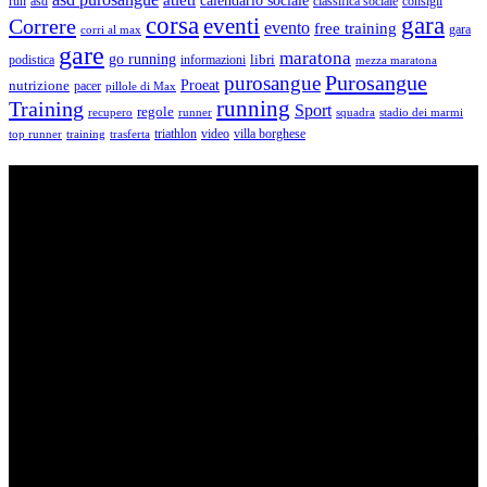
calendario sociale
run
asd
classifica sociale
consigli
corsa
gara
eventi
Correre
evento
free training
gara
corri al max
gare
maratona
go running
libri
podistica
informazioni
mezza maratona
Purosangue
purosangue
Proeat
nutrizione
pacer
pillole di Max
running
Training
Sport
regole
recupero
runner
squadra
stadio dei marmi
triathlon
villa borghese
video
top runner
training
trasferta
ASD Purosangue Athletics
Centinaia di atleti, sotto una unica maglia, si incontrano per
condividere storie, passioni, fatica e traguardi. Sono atleti di ogni
categoria e livello: dai Top Runners che gareggiano in gare di livello
internazionale ad amatori che corrono per passione e per mantenersi
in forma e vivono in ogni città di Italia.
Contatti
Via Colonnella Patrascia, 56 00010 – San Polo dei Cavalieri –
RM