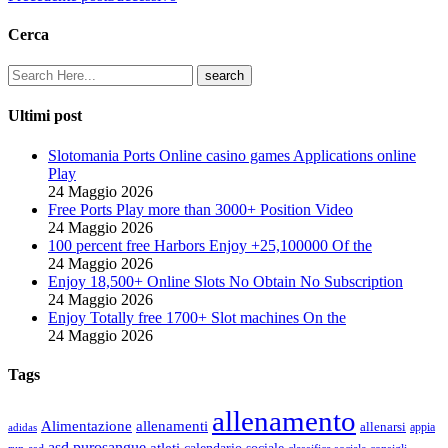
Cerca
Ultimi post
Slotomania Ports Online casino games Applications online
Play
24 Maggio 2026
Free Ports Play more than 3000+ Position Video
24 Maggio 2026
100 percent free Harbors Enjoy +25,100000 Of the
24 Maggio 2026
Enjoy 18,500+ Online Slots No Obtain No Subscription
24 Maggio 2026
Enjoy Totally free 1700+ Slot machines On the
24 Maggio 2026
Tags
allenamento
Alimentazione
allenamenti
allenarsi
appia
adidas
asd purosangue
atleti