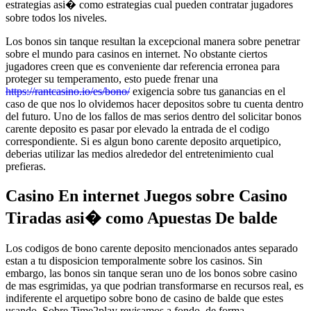
estrategias asi� como estrategias cual pueden contratar jugadores
sobre todos los niveles.
Los bonos sin tanque resultan la excepcional manera sobre penetrar
sobre el mundo para casinos en internet. No obstante ciertos
jugadores creen que es conveniente dar referencia erronea para
proteger su temperamento, esto puede frenar una
https://rantcasino.io/es/bono/
exigencia sobre tus ganancias en el
caso de que nos lo olvidemos hacer depositos sobre tu cuenta dentro
del futuro. Uno de los fallos de mas serios dentro del solicitar bonos
carente deposito es pasar por elevado la entrada de el codigo
correspondiente. Si es algun bono carente deposito arquetipico,
deberias utilizar las medios alrededor del entretenimiento cual
prefieras.
Casino En internet Juegos sobre Casino
Tiradas asi� como Apuestas De balde
Los codigos de bono carente deposito mencionados antes separado
estan a tu disposicion temporalmente sobre los casinos. Sin
embargo, las bonos sin tanque seran uno de los bonos sobre casino
de mas esgrimidas, ya que podrian transformarse en recursos real, es
indiferente el arquetipo sobre bono de casino de balde que estes
usando. Sobre Time2play revisamos a fondo, de forma