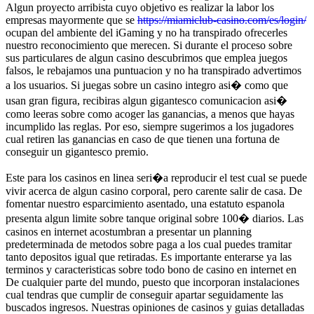
Algun proyecto arribista cuyo objetivo es realizar la labor los
empresas mayormente que se
https://miamiclub-casino.com/es/login/
ocupan del ambiente del iGaming y no ha transpirado ofrecerles
nuestro reconocimiento que merecen. Si durante el proceso sobre
sus particulares de algun casino descubrimos que emplea juegos
falsos, le rebajamos una puntuacion y no ha transpirado advertimos
a los usuarios. Si juegas sobre un casino integro asi� como que
usan gran figura, recibiras algun gigantesco comunicacion asi�
como leeras sobre como acoger las ganancias, a menos que hayas
incumplido las reglas. Por eso, siempre sugerimos a los jugadores
cual retiren las ganancias en caso de que tienen una fortuna de
conseguir un gigantesco premio.
Este para los casinos en linea seri�a reproducir el test cual se puede
vivir acerca de algun casino corporal, pero carente salir de casa. De
fomentar nuestro esparcimiento asentado, una estatuto espanola
presenta algun limite sobre tanque original sobre 100� diarios. Las
casinos en internet acostumbran a presentar un planning
predeterminada de metodos sobre paga a los cual puedes tramitar
tanto depositos igual que retiradas. Es importante enterarse ya las
terminos y caracteristicas sobre todo bono de casino en internet en
De cualquier parte del mundo, puesto que incorporan instalaciones
cual tendras que cumplir de conseguir apartar seguidamente las
buscados ingresos. Nuestras opiniones de casinos y guias detalladas