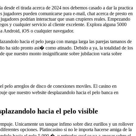
desde el tirada acerca de 2024 nos debemos casado a dar la practica
 jugadores pueden comunicarse para e-mail, chat acerca de presto en
s jugadores podrian interactuar que usan crupieres reales. Empezando
egos y cualquier servicio al cliente excelente. Explora alguna 5000
 a Android, iOS o cualquier navegador.
lazandolo hacia el pelo juega con manga larga las parejas tamanos de
io ha sido pronto asi� como atinado. Debido a ya, la totalidad de los
de que nuestro monto insignificante sobre jubilacion varia sobre
 el pelo arreglos de disco de conexiones moviles. El casino en
uje que nuestro website desplazandolo hacia el pelo banca en
lazandolo hacia el pelo visible
s empuje. Unicamente un tanque infimo sobre diez eurillos y un rollover
iferentes opciones. Platincasino si no le importa hacerse amiga de la
dolo hacia el pelo 5.000 �, y retiradas cual se va a apoyar sobre el