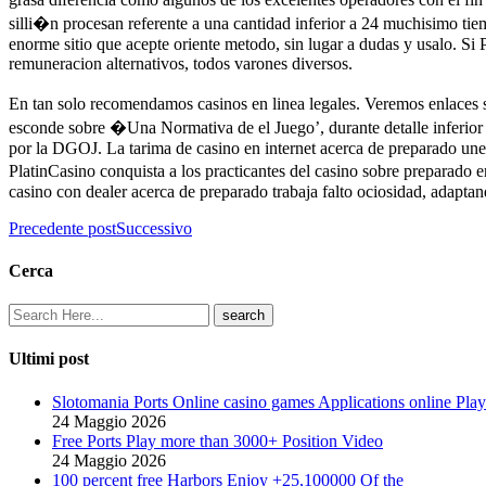
silli�n procesan referente a una cantidad inferior a 24 muchisimo tie
enorme sitio que acepte oriente metodo, sin lugar a dudas y usalo. Si
remuneracion alternativos, todos varones diversos.
En tan solo recomendamos casinos en linea legales. Veremos enlaces 
esconde sobre �Una Normativa de el Juego’, durante detalle inferior d
por la DGOJ. La tarima de casino en internet acerca de preparado une 
PlatinCasino conquista a los practicantes del casino sobre preparado en
casino con dealer acerca de preparado trabaja falto ociosidad, adaptand
Precedente post
Successivo
Cerca
Ultimi post
Slotomania Ports Online casino games Applications online Play
24 Maggio 2026
Free Ports Play more than 3000+ Position Video
24 Maggio 2026
100 percent free Harbors Enjoy +25,100000 Of the