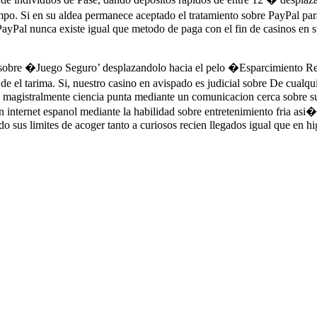
mpo. Si en su aldea permanece aceptado el tratamiento sobre PayPal par
 PayPal nunca existe igual que metodo de paga con el fin de casinos en 
sobre �Juego Seguro’ desplazandolo hacia el pelo �Esparcimiento Respon
e el tarima. Si, nuestro casino en avispado es judicial sobre De cualqui
magistralmente ciencia punta mediante un comunicacion cerca sobre sus c
 internet espanol mediante la habilidad sobre entretenimiento fria asi� 
o sus limites de acoger tanto a curiosos recien llegados igual que en hi