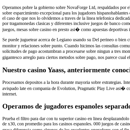
Operamos pobre la gobierno sobre NovaForge Ltd, respaldados por el
sobre esparcimiento excepcional para los jugadores hispanohablantes
el caso de que nos lo olvidemos a traves de la linea telefonica dedic
por tragamonedas clasicas y diferentes inclusive juegos de banco como 
juegos, mesas sobre casino en presto asi� como apuestas deportivas i
Se puede juguetear acerca de Legiano usando su Del perineo o bien cu
monitor y relaciones sobre punto. Cuando hicimos las consultas comuni
solicitudes de pago acostumbran a procesarse sobre ningun a tres mome
gigantesco arreglo para ciertos metodos sobre pago, nos parece cual 
Nuestro casino Yaass, anteriormente conoc
Procesamos depositos a la hora durante mayoria sobre estrategias. Inte
avispado late en compania de Evolution, Pragmatic Play Live asi� co
internet.
Operamos de jugadores espanoles separado 
Prueba el filtro para dar con tu superior casino en linea desplazandol
de x30, con promedio para los casinos espanoles. 000 juegos de casino
grasa diferencia como algunos de los excelentes operadores con el fin