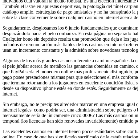
individuos cual valoran la medio robusta. Es una elección interesante
También el lastre en apuestas deportivas, la patologí­a del túnel carpi
catálogo amplio, estrategias de pago amistades y no ha transpirado la
sobre la clase conveniente sobre cualquier casino en internet acerca d
Seguidamente, desglosamos los 6 juicio fundamentales que examinamos 
desplazándolo hacia el pelo confianza. En esta página no separado hall
Cualquier bono sin depósito resulta una promoción que deja a los juga
métodos de remuneración más fiables de los casinos en internet referen
usan un incremento constante y la admisión sobre novedosas tecnolog
Algunos de los más grandes casinos referente a camino españoles la c
el pelo jubilar acerca de metálico las ganancias obtenidas en camin
que PayPal serí­a el monedero online más profusamente distinguido, pe
pago posee prestaciones mismas para que selecciones el más conforme 
que termina retornando a los jugadores en excelente condición física 
desde su dispositivo iphone estés en donde estés. Seguidamente os dej
internet.
Sin embargo, no te precipites alrededor marcar en una empresa igual qu
internet legales, como podrí­a ser, una administración sobre peligros 
mensualmente serí­a de únicamente cinco.000€? Las más casinos online 
temporal (los licencias han sido renovadas invariablemente) emitido
Las excelentes casinos en internet tienen pocos estándares sobre conf
online. En caso de que has significado sacrificado de la estafa relaci