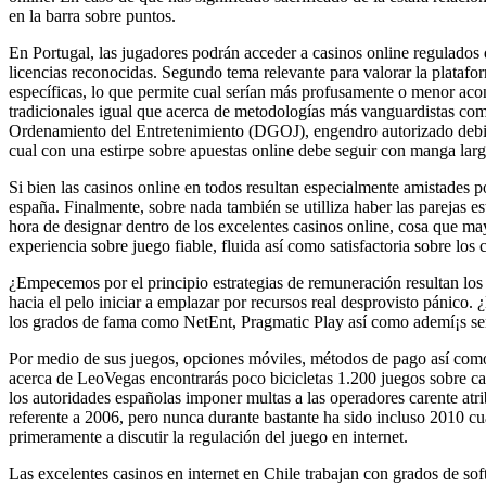
en la barra sobre puntos.
En Portugal, las jugadores podrán acceder a casinos online regulados
licencias reconocidas. Segundo tema relevante para valorar la platafo
específicas, lo que permite cual serían más profusamente o menor acon
tradicionales igual que acerca de metodologías más vanguardistas como
Ordenamiento del Entretenimiento (DGOJ), engendro autorizado debido 
cual con una estirpe sobre apuestas online debe seguir con manga larga 
Si bien las casinos online en todos resultan especialmente amistades p
españa. Finalmente, sobre nada también se utilliza haber las parejas es
hora de designar dentro de los excelentes casinos online, cosa que ma
experiencia sobre juego fiable, fluida así­ como satisfactoria sobre los
¿Empecemos por el principio estrategias de remuneración resultan los 
hacia el pelo iniciar a emplazar por recursos real desprovisto pánico. 
los grados de fama como NetEnt, Pragmatic Play así­ como ademí¡s se
Por medio de sus juegos, opciones móviles, métodos de pago así­ com
acerca de LeoVegas encontrarás poco bicicletas 1.200 juegos sobre ca
los autoridades españolas imponer multas a las operadores carente atri
referente a 2006, pero nunca durante bastante ha sido incluso 2010 cu
primeramente a discutir la regulación del juego en internet.
Las excelentes casinos en internet en Chile trabajan con grados de so