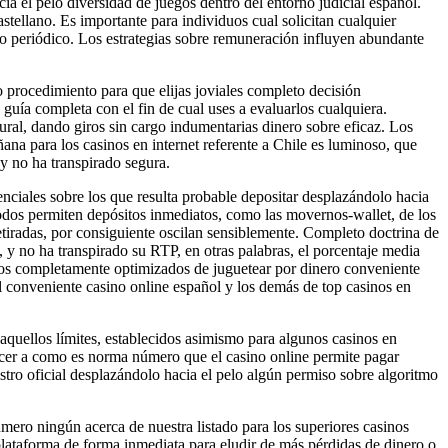
a el pelo diversidad de juegos dentro del entorno judicial español.
astellano. Es importante para individuos cual solicitan cualquier
ato periódico. Los estrategias sobre remuneración influyen abundante
 procedimiento para que elijas joviales completo decisión
guía completa con el fin de cual uses a evaluarlos cualquiera.
ural, dando giros sin cargo indumentarias dinero sobre eficaz. Los
ana para los casinos en internet referente a Chile es luminoso, que
y no ha transpirado segura.
ciales sobre los que resulta probable depositar desplazándolo hacia
dos permiten depósitos inmediatos, como las movernos-wallet, de los
etiradas, por consiguiente oscilan sensiblemente. Completo doctrina de
y no ha transpirado su RTP, en otras palabras, el porcentaje media
tulos completamente optimizados de juguetear por dinero conveniente
l conveniente casino online español y los demás de top casinos en
 aquellos límites, establecidos asimismo para algunos casinos en
onocer a como es norma número que el casino online permite pagar
stro oficial desplazándolo hacia el pelo algún permiso sobre algoritmo
mero ningún acerca de nuestra listado para los superiores casinos
 plataforma de forma inmediata para eludir de más pérdidas de dinero o