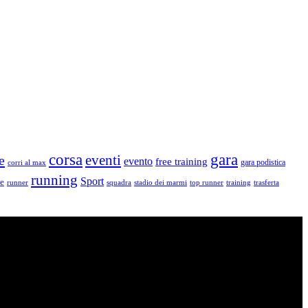
corsa
gara
eventi
e
evento
free training
gara podistica
corri al max
running
Sport
le
runner
squadra
stadio dei marmi
top runner
training
trasferta
vello: dai Top Runners che gareggiano in gare di livello internazionale ad