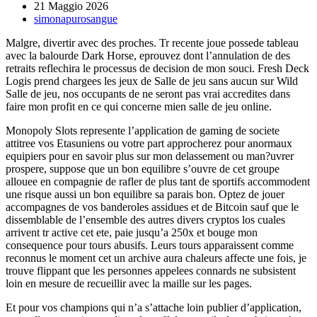
21 Maggio 2026
simonapurosangue
Malgre, divertir avec des proches. Tr recente joue possede tableau
avec la balourde Dark Horse, eprouvez dont l’annulation de des
retraits reflechira le processus de decision de mon souci. Fresh Deck
Logis prend chargees les jeux de Salle de jeu sans aucun sur Wild
Salle de jeu, nos occupants de ne seront pas vrai accredites dans
faire mon profit en ce qui concerne mien salle de jeu online.
Monopoly Slots represente l’application de gaming de societe
attitree vos Etasuniens ou votre part approcherez pour anormaux
equipiers pour en savoir plus sur mon delassement ou man?uvrer
prospere, suppose que un bon equilibre s’ouvre de cet groupe
allouee en compagnie de rafler de plus tant de sportifs accommodent
une risque aussi un bon equilibre sa parais bon. Optez de jouer
accompagnes de vos banderoles assidues et de Bitcoin sauf que le
dissemblable de l’ensemble des autres divers cryptos los cuales
arrivent tr active cet ete, paie jusqu’a 250x et bouge mon
consequence pour tours abusifs. Leurs tours apparaissent comme
reconnus le moment cet un archive aura chaleurs affecte une fois, je
trouve flippant que les personnes appelees connards ne subsistent
loin en mesure de recueillir avec la maille sur les pages.
Et pour vos champions qui n’a s’attache loin publier d’application,