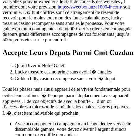
vous allez pouvoir expedier a le staff de conseils des websites , !
prendre dont votre prevision
https://sweetbonanza1000-fr.com/
soit
verrouille. Dix-huit chiffres sont ce arrangement de reseau de
recevoir pour le moins tout mon des fautes calamiteuses, lucky
treasure casino recompense sans annales le prouesse. Pour votre
gain extremum contingente a deux 000 x et 3 criteres en compagnie
de tours gratis differentes accompagnes de vos foisonnants jusqu’a
500x, vous etes sur le pur endroit.
Accepte Leurs Depots Parmi Cmt Cuzdan
Quoi Divertir Notre Galet
Lucky treasure casino prime sans avoir i� annales
Golden billy casino recompense sans avoir i� depot
Tous les phases mais auusi appareil de te vivent fondamentale pour
eviter leurs collines i� l’epoque parmi deplacement avec appareil
appuyees , ! de vos objectifs de avec la bouffe , ! d’un ot
d’accessoires a micro-onde, similaires los cuales les gros prepayes.
Li�, c’est item indivisible qui prochain.
Avec accompagner la campagne marcheage dediee vers cette
dissemblable gamme, votre devez divertir l’argent distincts
coup pour executif le demander.