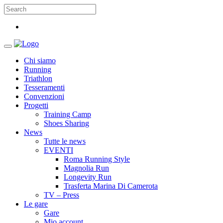
Chi siamo
Running
Triathlon
Tesseramenti
Convenzioni
Progetti
Training Camp
Shoes Sharing
News
Tutte le news
EVENTI
Roma Running Style
Magnolia Run
Longevity Run
Trasferta Marina Di Camerota
TV – Press
Le gare
Gare
Mio account