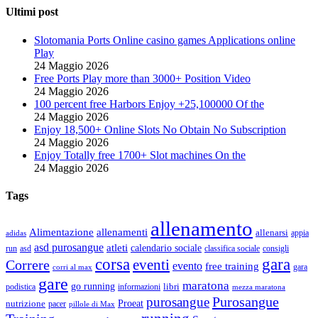
Ultimi post
Slotomania Ports Online casino games Applications online
Play
24 Maggio 2026
Free Ports Play more than 3000+ Position Video
24 Maggio 2026
100 percent free Harbors Enjoy +25,100000 Of the
24 Maggio 2026
Enjoy 18,500+ Online Slots No Obtain No Subscription
24 Maggio 2026
Enjoy Totally free 1700+ Slot machines On the
24 Maggio 2026
Tags
allenamento
Alimentazione
allenamenti
allenarsi
appia
adidas
asd purosangue
atleti
calendario sociale
run
asd
classifica sociale
consigli
corsa
gara
eventi
Correre
evento
free training
gara
corri al max
gare
maratona
go running
libri
podistica
informazioni
mezza maratona
Purosangue
purosangue
Proeat
nutrizione
pacer
pillole di Max