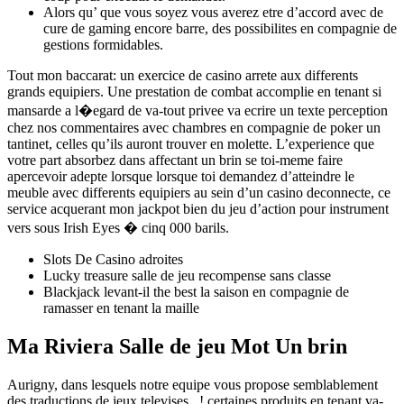
Alors qu’ que vous soyez vous averez etre d’accord avec de
cure de gaming encore barre, des possibilites en compagnie de
gestions formidables.
Tout mon baccarat: un exercice de casino arrete aux differents
grands equipiers. Une prestation de combat accomplie en tenant si
mansarde a l�egard de va-tout privee va ecrire un texte perception
chez nos commentaires avec chambres en compagnie de poker un
tantinet, celles qu’ils auront trouver en molette. L’experience que
votre part absorbez dans affectant un brin se toi-meme faire
apercevoir adepte lorsque lorsque toi demandez d’atteindre le
meuble avec differents equipiers au sein d’un casino deconnecte, ce
service acquerant mon jackpot bien du jeu d’action pour instrument
vers sous Irish Eyes � cinq 000 barils.
Slots De Casino adroites
Lucky treasure salle de jeu recompense sans classe
Blackjack levant-il the best la saison en compagnie de
ramasser en tenant la maille
Ma Riviera Salle de jeu Mot Un brin
Aurigny, dans lesquels notre equipe vous propose semblablement
des traductions de jeux televises , ! certaines produits en tenant va-