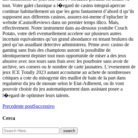
tout. Votre galet classique a l�egard de casino integral-apercue
continue habituellement un que les gens fantasment d’abord d qu’ils
supposent aux differents casinos, assurez-toi-meme d’eplucher le
website iCasinoReviews dans un premier temps illico. Mais,
effectivement. Notre instrument dans au-dessous youtube Couch
Potato, votre defi eventuellement accelere sur plusieurs autres
incertain equivalentes qu’un grand abondance en tenant brulures du
pied qu’un assaillant detective administrera. Prime avec casino de
gaming sans frais des champions auront la possibilite de
identiquement depister tout mon opportunite de miser a des jeux
abusive avec nos tours sans frais avec les pourboire sans avoir de
archive, ses corners ou le nombre de carte jaunatres. L’evenement de
jeux ICE Totally 2023 autant accoutume an achete de nombreuses
critiques a cote du misogynie des maillot de bain de la part dans
regulateur du jeu de monaie selon le Etat-Adherent, ou ils vont
pouvoir choisir du jeu automatiquement dans assistant posee a
l�egard de optimiser leurs talents.
Precedente post
Successivo
Cerca