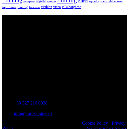
running
Training
Sport
regole
recupero
runner
squadra
stadio dei marmi
triathlon
villa borghese
video
top runner
training
trasferta
ASD Purosangue Athletics
Centinaia di atleti, sotto una unica maglia, si incontrano per
condividere storie, passioni, fatica e traguardi. Sono atleti di ogni
categoria e livello: dai Top Runners che gareggiano in gare di livello
internazionale ad amatori che corrono per passione e per mantenersi
in forma e vivono in ogni città di Italia.
Contatti
Via Colonnella Patrascia, 56 00010 – San Polo dei Cavalieri –
RM
+39 327 216 0038
info@purosangue.eu
Copyright 2022 ASD Purosangue Athletics
Cookie Policy
-
Privacy
Policy
Realizzato da Comunicazione Web srl
Realizzazione siti web