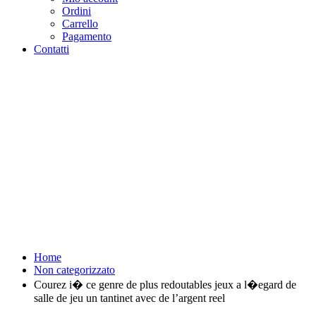
Ordini
Carrello
Pagamento
Contatti
Courez i� ce genre de plus
redoutables jeux a l�egard de
salle de jeu un tantinet avec de
l'argent reel - Purosangue
Athletics Club - Squadra
Running Roma
Home
Non categorizzato
Courez i� ce genre de plus redoutables jeux a l�egard de
salle de jeu un tantinet avec de l’argent reel