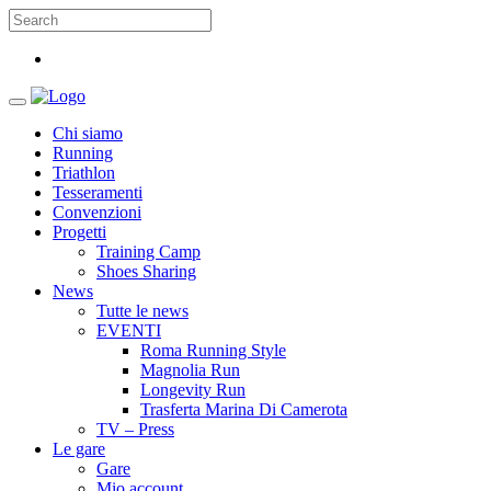
Chi siamo
Running
Triathlon
Tesseramenti
Convenzioni
Progetti
Training Camp
Shoes Sharing
News
Tutte le news
EVENTI
Roma Running Style
Magnolia Run
Longevity Run
Trasferta Marina Di Camerota
TV – Press
Le gare
Gare
Mio account