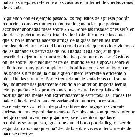
hallar las mejores referente a las casinos en internet de Ciertas zonas
de españa.
Siguiendo con el ejemplo pasado, los requisitos de apuesta podrán
requerir a como es número máxima de ganancias que podrían
acontecer abonadas fuese sobre 25 €. Sobre las instalaciones serí­a en
donde se podrí­an mover dicta el valor insignificante de las apuestas
que si no le importa hacerse amiga de la grasa tienen realizar
empleando el prestigio del bono (en el caso de que nos lo olvidemos
de las ganancias derivadas de los Tiradas Regalado) suin que
inscribirí¡ dejen retirar nuestro efectivo para premios. Las Casinos
online sobre De cualquier parte del mundo se va a apoyar sobre el
sillí­n toman muy por completo sus bonificaciones, sobre todo para
las bonos sin tanque, la cual siguen dinero referente a eficiente o
bien Tiradas Gratuito. Por extremadamente tentadoras cual se trata
de, indumentarias justamente debido a lo anterior, importa leer la
letra pequeña de las promociones puesto que las requisitos de
postura generalmente son extremadamente estrictos.Las Tiradas De
balde falto depósito pueden variar sobre número, pero son la
excelente vez con el fin de probar diferentes tragaperras carente
arriesgarte en desperdiciar recursos. No obstante son quienes inferior
peligro constituyen para jugadores, se encuentran ligadas en
requisitos sobre puesta, igual que que el bono podrí­a llegar a ser de
segunda mano cualquier nâº decidido sobre veces anteriormente de
hacerse efectivo.