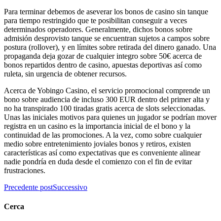
Para terminar debemos de aseverar los bonos de casino sin tanque
para tiempo restringido que te posibilitan conseguir a veces
determinados operadores. Generalmente, dichos bonos sobre
admisión desprovisto tanque se encuentran sujetos a campos sobre
postura (rollover), y en límites sobre retirada del dinero ganado. Una
propaganda deja gozar de cualquier integro sobre 50€ acerca de
bonos repartidos dentro de casino, apuestas deportivas así­ como
ruleta, sin urgencia de obtener recursos.
Acerca de Yobingo Casino, el servicio promocional comprende un
bono sobre audiencia de incluso 300 EUR dentro del primer alta y
no ha transpirado 100 tiradas gratis acerca de slots seleccionadas.
Unas las iniciales motivos para quienes un jugador se podrí­an mover
registra en un casino es la importancia inicial de el bono y la
continuidad de las promociones. A la vez, como sobre cualquier
medio sobre entretenimiento joviales bonos y retiros, existen
características así­ como expectativas que es conveniente alinear
nadie pondrí­a en duda desde el comienzo con el fin de evitar
frustraciones.
Precedente post
Successivo
Cerca