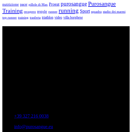
Purosangue
purosangue
Proeat
nutrizione
pacer
pillole di Max
running
Training
Sport
regole
recupero
runner
squadra
stadio dei marmi
triathlon
villa borghese
video
top runner
training
trasferta
ASD Purosangue Athletics
Centinaia di atleti, sotto una unica maglia, si incontrano per
condividere storie, passioni, fatica e traguardi. Sono atleti di ogni
categoria e livello: dai Top Runners che gareggiano in gare di livello
internazionale ad amatori che corrono per passione e per mantenersi
in forma e vivono in ogni città di Italia.
Contatti
Via Colonnella Patrascia, 56 00010 – San Polo dei Cavalieri –
RM
+39 327 216 0038
info@purosangue.eu