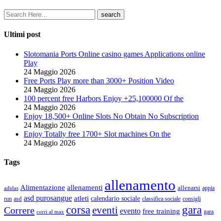
Ultimi post
Slotomania Ports Online casino games Applications online
Play
24 Maggio 2026
Free Ports Play more than 3000+ Position Video
24 Maggio 2026
100 percent free Harbors Enjoy +25,100000 Of the
24 Maggio 2026
Enjoy 18,500+ Online Slots No Obtain No Subscription
24 Maggio 2026
Enjoy Totally free 1700+ Slot machines On the
24 Maggio 2026
Tags
allenamento
Alimentazione
allenamenti
allenarsi
appia
adidas
asd purosangue
atleti
calendario sociale
run
asd
classifica sociale
consigli
corsa
gara
eventi
Correre
evento
free training
gara
corri al max