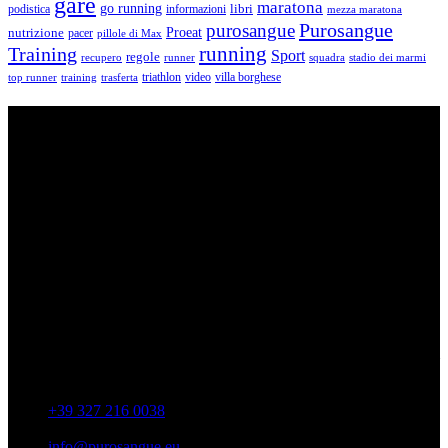
gare
maratona
go running
libri
podistica
informazioni
mezza maratona
Purosangue
purosangue
Proeat
nutrizione
pacer
pillole di Max
running
Training
Sport
regole
recupero
runner
squadra
stadio dei marmi
triathlon
villa borghese
video
top runner
training
trasferta
ASD Purosangue Athletics
Centinaia di atleti, sotto una unica maglia, si incontrano per
condividere storie, passioni, fatica e traguardi. Sono atleti di ogni
categoria e livello: dai Top Runners che gareggiano in gare di livello
internazionale ad amatori che corrono per passione e per mantenersi
in forma e vivono in ogni città di Italia.
Contatti
Via Colonnella Patrascia, 56 00010 – San Polo dei Cavalieri –
RM
+39 327 216 0038
info@purosangue.eu