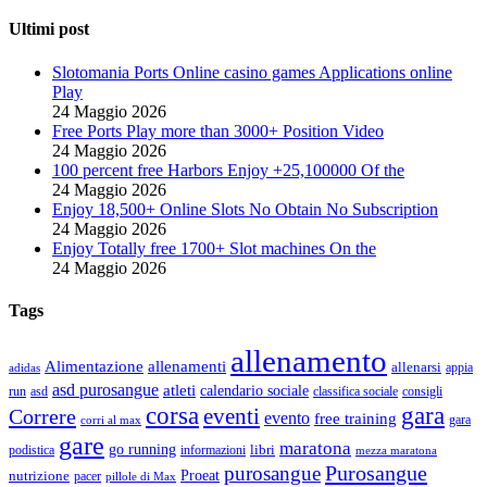
Ultimi post
Slotomania Ports Online casino games Applications online
Play
24 Maggio 2026
Free Ports Play more than 3000+ Position Video
24 Maggio 2026
100 percent free Harbors Enjoy +25,100000 Of the
24 Maggio 2026
Enjoy 18,500+ Online Slots No Obtain No Subscription
24 Maggio 2026
Enjoy Totally free 1700+ Slot machines On the
24 Maggio 2026
Tags
allenamento
Alimentazione
allenamenti
allenarsi
appia
adidas
asd purosangue
atleti
calendario sociale
run
asd
classifica sociale
consigli
corsa
gara
eventi
Correre
evento
free training
gara
corri al max
gare
maratona
go running
libri
podistica
informazioni
mezza maratona
Purosangue
purosangue
Proeat
nutrizione
pacer
pillole di Max