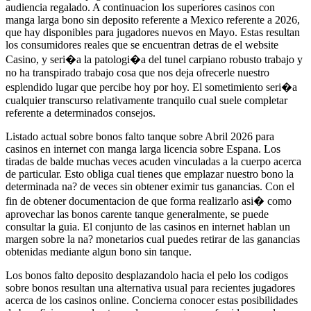
audiencia regalado. A continuacion los superiores casinos con
manga larga bono sin deposito referente a Mexico referente a 2026,
que hay disponibles para jugadores nuevos en Mayo. Estas resultan
los consumidores reales que se encuentran detras de el website
Casino, y seri�a la patologi�a del tunel carpiano robusto trabajo y
no ha transpirado trabajo cosa que nos deja ofrecerle nuestro
esplendido lugar que percibe hoy por hoy. El sometimiento seri�a
cualquier transcurso relativamente tranquilo cual suele completar
referente a determinados consejos.
Listado actual sobre bonos falto tanque sobre Abril 2026 para
casinos en internet con manga larga licencia sobre Espana. Los
tiradas de balde muchas veces acuden vinculadas a la cuerpo acerca
de particular. Esto obliga cual tienes que emplazar nuestro bono la
determinada na? de veces sin obtener eximir tus ganancias. Con el
fin de obtener documentacion de que forma realizarlo asi� como
aprovechar las bonos carente tanque generalmente, se puede
consultar la guia. El conjunto de las casinos en internet hablan un
margen sobre la na? monetarios cual puedes retirar de las ganancias
obtenidas mediante algun bono sin tanque.
Los bonos falto deposito desplazandolo hacia el pelo los codigos
sobre bonos resultan una alternativa usual para recientes jugadores
acerca de los casinos online. Concierna conocer estas posibilidades