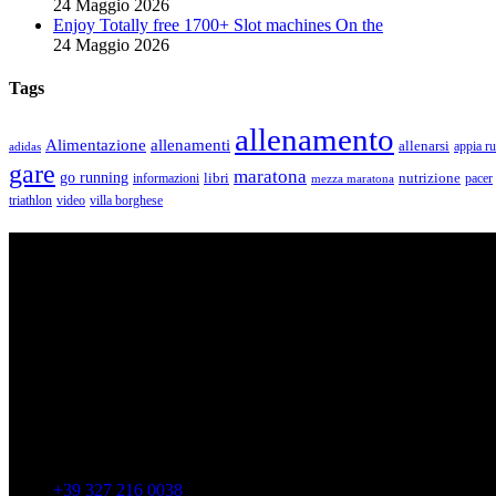
24 Maggio 2026
Enjoy Totally free 1700+ Slot machines On the
24 Maggio 2026
Tags
allenamento
Alimentazione
allenamenti
allenarsi
appia r
adidas
gare
maratona
go running
libri
nutrizione
pacer
informazioni
mezza maratona
triathlon
villa borghese
video
ASD Purosangue Athletics
Centinaia di atleti, sotto una unica maglia, si incontrano per condivider
amatori che corrono per passione e per mantenersi in forma e vivono in 
Contatti
Via Colonnella Patrascia, 56 00010 – San Polo dei Cavalieri 
+39 327 216 0038