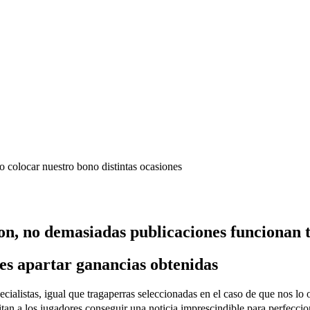
ar instalaciones de envite, como
ics Club - Squadra Running Roma
o colocar nuestro bono distintas ocasiones
on, no demasiadas publicaciones funcionan t
les apartar ganancias obtenidas
cialistas, igual que tragaperras seleccionadas en el caso de que nos lo 
tan a los jugadores conseguir una noticia imprescindible para perfeccio