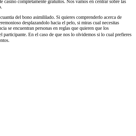
de casino completamente gratuitos. Nos vamos en centrar sobre las
o.
 cuantia del bono asimililado. Si quieres comprenderlo acerca de
eremonioso desplazandolo hacia el pelo, si miras cual necesitas
ncia se encuentran personas en reglas que quieren que los
rticipante. En el caso de que nos lo olvidemos si lo cual prefieres
ntos.