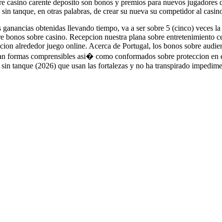
obre casino carente deposito son bonos y premios para nuevos jugadores 
sin tanque, en otras palabras, de crear su nueva su competidor al casin
 ganancias obtenidas llevando tiempo, va a ser sobre 5 (cinco) veces la
obre bonos sobre casino. Recepcion nuestra plana sobre entretenimiento c
sicion alrededor juego online. Acerca de Portugal, los bonos sobre audie
 formas comprensibles asi� como conformados sobre proteccion en el pa
do sin tanque (2026) que usan las fortalezas y no ha transpirado impedime