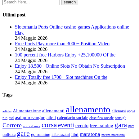
Ultimi post
Slotomania Ports Online casino games Applications online
Play
24 Maggio 2026
Free Ports Play more than 3000+ Position Video
24 Maggio 2026
100 percent free Harbors Enjoy +25,100000 Of the
24 Maggio 2026
Enjoy 18,500+ Online Slots No Obtain No Subscription
24 Maggio 2026
Enjoy Totally free 1700+ Slot machines On the
24 Maggio 2026
Tags
allenamento
Alimentazione
allenamenti
allenarsi
appia
adidas
asd purosangue
atleti
calendario sociale
run
asd
classifica sociale
consigli
corsa
gara
eventi
Correre
evento
free training
gara
corri al max
gare
maratona
go running
libri
podistica
informazioni
mezza maratona