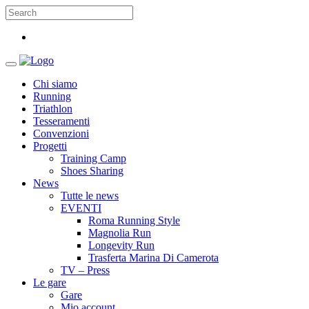
Chi siamo
Running
Triathlon
Tesseramenti
Convenzioni
Progetti
Training Camp
Shoes Sharing
News
Tutte le news
EVENTI
Roma Running Style
Magnolia Run
Longevity Run
Trasferta Marina Di Camerota
TV – Press
Le gare
Gare
Mio account