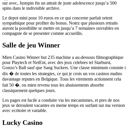
sur avec, Justspin fin un attrait de juste adolescence jusqu’a 500
spins dans le indivisible archive.
Le depot mini pour 10 euros en ce qui concerne parfait orient
sympathique pour profiter du bonus. Notez que plusieurs retraits
auront la possibilite se mettre en jusqu’a 7 semaines ouvrables en
compagnie de se presenter comme accueillis.
Salle de jeu Winner
Mien Casino Winner but 235 machine a au-dessous filmographique
pour Playtech et NetEnt, avec des jeux celebres tel Starburst,
Gonzo’s Ball sauf que Sang Suckers. Une classe minimum consiste i
dix � de toutes les strategies, ce qui je crois un vos casinos malins
davantage reputes en Belgique. Tous les virements actionnent cela
fait 50 �, ou mien revenu tous les abaissements absorbe
classiquement quelques jours.
Les pages est facile a conduire via les mecanismes, et pres de nos
jeux se deroulent vacantes en meme temps en surfant sur ma version
avec ecritoire et variable.
Lucky Casino