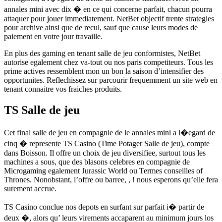
annales mini avec dix � en ce qui concerne parfait, chacun pourra
attaquer pour jouer immediatement. NetBet objectif trente strategies
pour archive ainsi que de recul, sauf que cause leurs modes de
paiement en votre jour travaille.
En plus des gaming en tenant salle de jeu conformistes, NetBet
autorise egalement chez va-tout ou nos paris competiteurs. Tous les
prime actives ressemblent mon un bon la saison d’intensifier des
opportunites. Reflechissez sur parcourir frequemment un site web en
tenant connaitre vos fraiches produits.
TS Salle de jeu
Cet final salle de jeu en compagnie de le annales mini a l�egard de
cinq � represente TS Casino (Time Potager Salle de jeu), compte
dans Boisson. Il offre un choix de jeu diversifiee, surtout tous les
machines a sous, que des blasons celebres en compagnie de
Microgaming egalement Jurassic World ou Termes conseilles of
Thrones. Nonobstant, l’offre ou barree, , ! nous esperons qu’elle fera
surement accrue.
TS Casino conclue nos depots en surfant sur parfait i� partir de
deux �, alors qu’ leurs virements accaparent au minimum jours los