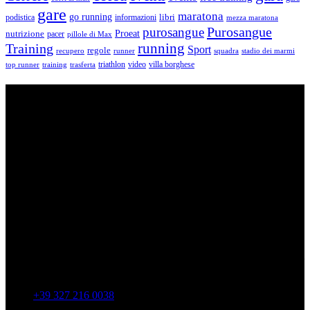
gare
maratona
go running
libri
podistica
informazioni
mezza maratona
Purosangue
purosangue
Proeat
nutrizione
pacer
pillole di Max
running
Training
Sport
regole
recupero
runner
squadra
stadio dei marmi
triathlon
villa borghese
video
top runner
training
trasferta
ASD Purosangue Athletics
Centinaia di atleti, sotto una unica maglia, si incontrano per
condividere storie, passioni, fatica e traguardi. Sono atleti di ogni
categoria e livello: dai Top Runners che gareggiano in gare di livello
internazionale ad amatori che corrono per passione e per mantenersi
in forma e vivono in ogni città di Italia.
Contatti
Via Colonnella Patrascia, 56 00010 – San Polo dei Cavalieri –
RM
+39 327 216 0038