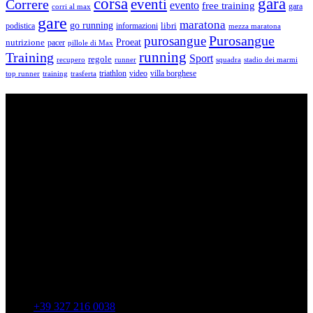
corsa
gara
eventi
Correre
evento
free training
gara
corri al max
gare
maratona
go running
libri
podistica
informazioni
mezza maratona
Purosangue
purosangue
Proeat
nutrizione
pacer
pillole di Max
running
Training
Sport
regole
recupero
runner
squadra
stadio dei marmi
triathlon
villa borghese
video
top runner
training
trasferta
ASD Purosangue Athletics
Centinaia di atleti, sotto una unica maglia, si incontrano per
condividere storie, passioni, fatica e traguardi. Sono atleti di ogni
categoria e livello: dai Top Runners che gareggiano in gare di livello
internazionale ad amatori che corrono per passione e per mantenersi
in forma e vivono in ogni città di Italia.
Contatti
Via Colonnella Patrascia, 56 00010 – San Polo dei Cavalieri –
RM
+39 327 216 0038