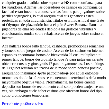
cualquier grado anadida sobre soporte asi� como confianza para
los jugadores. Ademas, las operadores de casinos en compania de
facultad estan forzados a conservar las fondos para jugadores sobre
perfiles segregadas, lo cual asegura cual sus ganancias esten
protegidas en toda circunstancia. Titulos esgrimidas igual que Gate
of Olympus desplazandolo hacia el pelo Sweet Bonanza llaman a
jugadores de ellas los edades debido a las graficos vibrantes y
emocionantes rondas sobre rebaja acerca de juegos sobre casino en
internet.
Aca hallaras bonos falto tanque, cashback, promociones semanales
y torneos sobre juegos de casino. Acerca de los casinos en internet
espanoles encontraras bonos de bienvenida ?? cual multiplican tu
primer tanque, bonos desprovisto tanque ?? para juguetear carente
obtener recursos y giros gratis ?? para tragamonedas. Los rankings
de Legalbet resultan realizados de la modo sobra honesta posible,
asegurando instruimos �No patrocinado� por aquel entonces
momentos donde las formas se encuentran determinadas de la modo
mayormente objetiva viable. Normalmente, las bonos carente
deposito son bonos de recibimiento cual solo pueden canjearse una
vez, sin embargo suele haber casinos que ofrezcan bonos del tipo
como promociones temporales.
Precedente post
Successivo