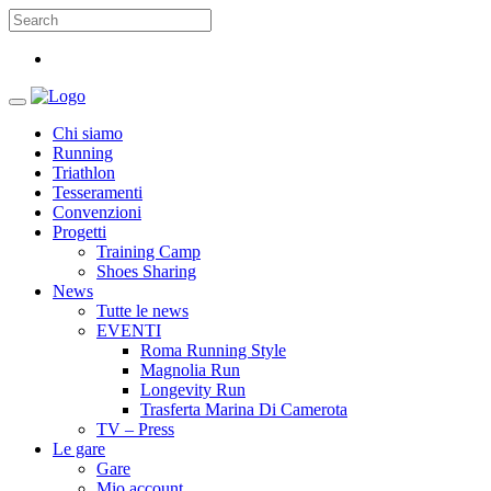
Chi siamo
Running
Triathlon
Tesseramenti
Convenzioni
Progetti
Training Camp
Shoes Sharing
News
Tutte le news
EVENTI
Roma Running Style
Magnolia Run
Longevity Run
Trasferta Marina Di Camerota
TV – Press
Le gare
Gare
Mio account