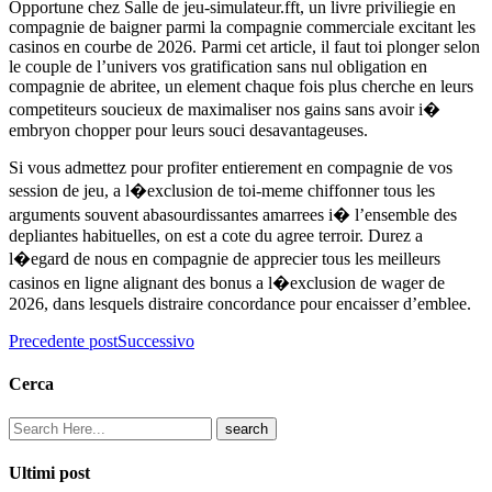
Opportune chez Salle de jeu-simulateur.fft, un livre priviliegie en
compagnie de baigner parmi la compagnie commerciale excitant les
casinos en courbe de 2026. Parmi cet article, il faut toi plonger selon
le couple de l’univers vos gratification sans nul obligation en
compagnie de abritee, un element chaque fois plus cherche en leurs
competiteurs soucieux de maximaliser nos gains sans avoir i�
embryon chopper pour leurs souci desavantageuses.
Si vous admettez pour profiter entierement en compagnie de vos
session de jeu, a l�exclusion de toi-meme chiffonner tous les
arguments souvent abasourdissantes amarrees i� l’ensemble des
depliantes habituelles, on est a cote du agree terroir. Durez a
l�egard de nous en compagnie de apprecier tous les meilleurs
casinos en ligne alignant des bonus a l�exclusion de wager de
2026, dans lesquels distraire concordance pour encaisser d’emblee.
Precedente post
Successivo
Cerca
Ultimi post