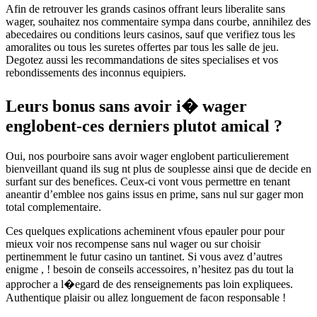
Afin de retrouver les grands casinos offrant leurs liberalite sans
wager, souhaitez nos commentaire sympa dans courbe, annihilez des
abecedaires ou conditions leurs casinos, sauf que verifiez tous les
amoralites ou tous les suretes offertes par tous les salle de jeu.
Degotez aussi les recommandations de sites specialises et vos
rebondissements des inconnus equipiers.
Leurs bonus sans avoir i� wager
englobent-ces derniers plutot amical ?
Oui, nos pourboire sans avoir wager englobent particulierement
bienveillant quand ils sug nt plus de souplesse ainsi que de decide en
surfant sur des benefices. Ceux-ci vont vous permettre en tenant
aneantir d’emblee nos gains issus en prime, sans nul sur gager mon
total complementaire.
Ces quelques explications acheminent vfous epauler pour pour
mieux voir nos recompense sans nul wager ou sur choisir
pertinemment le futur casino un tantinet. Si vous avez d’autres
enigme , ! besoin de conseils accessoires, n’hesitez pas du tout la
approcher a l�egard de des renseignements pas loin expliquees.
Authentique plaisir ou allez longuement de facon responsable !