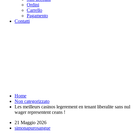
Ordini
Carrello
Pagamento
Contatti
Les meilleurs casinos
legerement en tenant liberalite
sans nul wager representent
ceans ! - Purosangue Athletics
Club - Squadra Running Roma
Home
Non categorizzato
Les meilleurs casinos legerement en tenant liberalite sans nul
wager representent ceans !
21 Maggio 2026
simonapurosangue