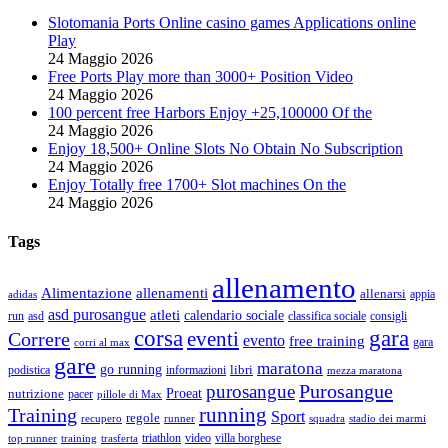
Slotomania Ports Online casino games Applications online
Play
24 Maggio 2026
Free Ports Play more than 3000+ Position Video
24 Maggio 2026
100 percent free Harbors Enjoy +25,100000 Of the
24 Maggio 2026
Enjoy 18,500+ Online Slots No Obtain No Subscription
24 Maggio 2026
Enjoy Totally free 1700+ Slot machines On the
24 Maggio 2026
Tags
allenamento
Alimentazione
allenamenti
allenarsi
appia
adidas
asd purosangue
atleti
calendario sociale
run
asd
classifica sociale
consigli
corsa
gara
eventi
Correre
evento
free training
gara
corri al max
gare
maratona
go running
libri
podistica
informazioni
mezza maratona
Purosangue
purosangue
Proeat
nutrizione
pacer
pillole di Max
running
Training
Sport
regole
recupero
runner
squadra
stadio dei marmi
triathlon
villa borghese
video
top runner
training
trasferta