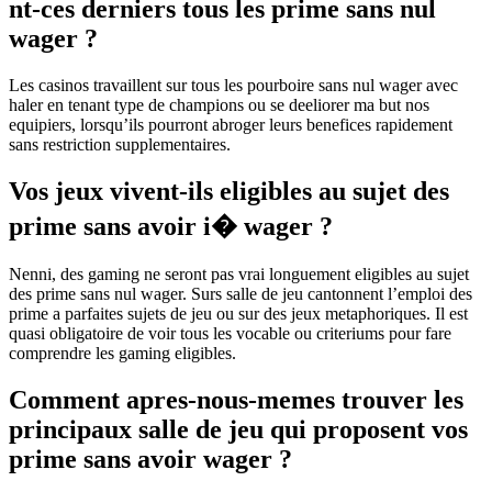
nt-ces derniers tous les prime sans nul
wager ?
Les casinos travaillent sur tous les pourboire sans nul wager avec
haler en tenant type de champions ou se deeliorer ma but nos
equipiers, lorsqu’ils pourront abroger leurs benefices rapidement
sans restriction supplementaires.
Vos jeux vivent-ils eligibles au sujet des
prime sans avoir i� wager ?
Nenni, des gaming ne seront pas vrai longuement eligibles au sujet
des prime sans nul wager. Surs salle de jeu cantonnent l’emploi des
prime a parfaites sujets de jeu ou sur des jeux metaphoriques. Il est
quasi obligatoire de voir tous les vocable ou criteriums pour fare
comprendre les gaming eligibles.
Comment apres-nous-memes trouver les
principaux salle de jeu qui proposent vos
prime sans avoir wager ?