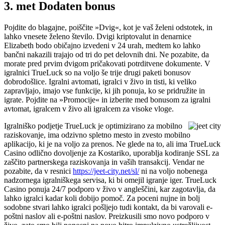
3. met Dodaten bonus
Pojdite do blagajne, poiščite »Dvig«, kot je vaš želeni odstotek, in
lahko vnesete želeno število. Dvigi kriptovalut in denarnice
Elizabeth bodo običajno izvedeni v 24 urah, medtem ko lahko
bančni nakazili trajajo od tri do pet delovnih dni. Ne pozabite, da
morate pred prvim dvigom pričakovati potrditvene dokumente. V
igralnici TrueLuck so na voljo še trije drugi paketi bonusov
dobrodošlice. Igralni avtomati, igralci v živo in tisti, ki veliko
zapravljajo, imajo vse funkcije, ki jih ponuja, ko se pridružite in
igrate. Pojdite na »Promocije« in izberite med bonusom za igralni
avtomat, igralcem v živo ali igralcem za visoke vloge.
Igralniško podjetje TrueLuck je optimizirano za mobilno
raziskovanje, ima odzivno spletno mesto in zvesto mobilno
aplikacijo, ki je na voljo za prenos. Ne glede na to, ali ima TrueLuck
Casino odlično dovoljenje za Kostariko, uporablja kodiranje SSL za
zaščito partnerskega raziskovanja in vaših transakcij. Vendar ne
pozabite, da v resnici
https://jeet-city.net/sl/
ni na voljo nobenega
nadzornega igralniškega servisa, ki bi omejil igranje iger. TrueLuck
Casino ponuja 24/7 podporo v živo v angleščini, kar zagotavlja, da
lahko igralci kadar koli dobijo pomoč. Za poceni nujne in bolj
sodobne stvari lahko igralci pošljejo tudi kontakt, da bi varovali e-
poštni naslov ali e-poštni naslov. Preizkusili smo novo podporo v