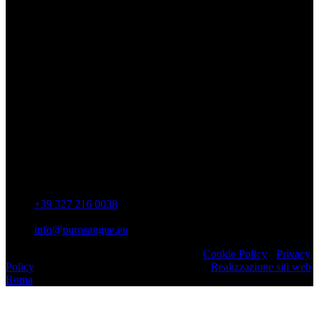
Centinaia di atleti, sotto una unica maglia, si incontrano per
condividere storie, passioni, fatica e traguardi. Sono atleti di ogni
categoria e livello: dai Top Runners che gareggiano in gare di livello
internazionale ad amatori che corrono per passione e per mantenersi
in forma e vivono in ogni città di Italia.
Contatti
Via Colonnella Patrascia, 56 00010 – San Polo dei Cavalieri –
RM
+39 327 216 0038
info@purosangue.eu
Copyright 2022 ASD Purosangue Athletics
Cookie Policy
-
Privacy
Policy
Realizzato da Comunicazione Web srl
Realizzazione siti web
Roma