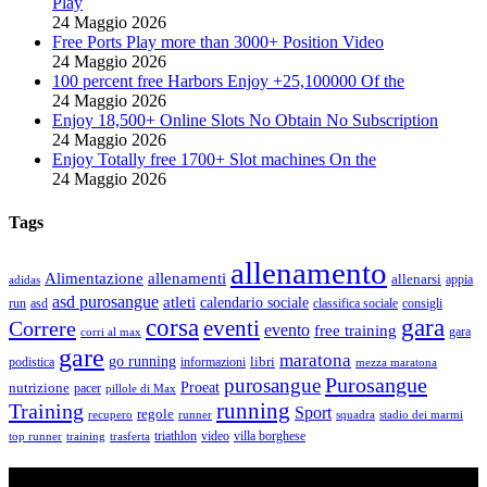
Play
24 Maggio 2026
Free Ports Play more than 3000+ Position Video
24 Maggio 2026
100 percent free Harbors Enjoy +25,100000 Of the
24 Maggio 2026
Enjoy 18,500+ Online Slots No Obtain No Subscription
24 Maggio 2026
Enjoy Totally free 1700+ Slot machines On the
24 Maggio 2026
Tags
allenamento
Alimentazione
allenamenti
allenarsi
appia
adidas
asd purosangue
atleti
calendario sociale
run
asd
classifica sociale
consigli
corsa
gara
eventi
Correre
evento
free training
gara
corri al max
gare
maratona
go running
libri
podistica
informazioni
mezza maratona
Purosangue
purosangue
Proeat
nutrizione
pacer
pillole di Max
running
Training
Sport
regole
recupero
runner
squadra
stadio dei marmi
triathlon
villa borghese
video
top runner
training
trasferta
ASD Purosangue Athletics