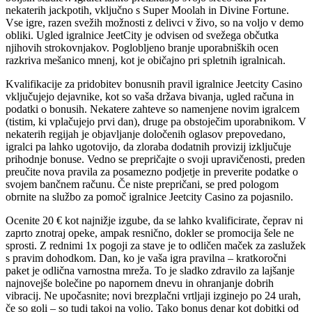
nekaterih jackpotih, vključno s Super Moolah in Divine Fortune.
Vse igre, razen svežih možnosti z delivci v živo, so na voljo v demo
obliki. Ugled igralnice JeetCity je odvisen od svežega občutka
njihovih strokovnjakov. Poglobljeno branje uporabniških ocen
razkriva mešanico mnenj, kot je običajno pri spletnih igralnicah.
Kvalifikacije za pridobitev bonusnih pravil igralnice Jeetcity Casino
vključujejo dejavnike, kot so vaša država bivanja, ugled računa in
podatki o bonusih. Nekatere zahteve so namenjene novim igralcem
(tistim, ki vplačujejo prvi dan), druge pa obstoječim uporabnikom. V
nekaterih regijah je objavljanje določenih oglasov prepovedano,
igralci pa lahko ugotovijo, da zloraba dodatnih provizij izključuje
prihodnje bonuse. Vedno se prepričajte o svoji upravičenosti, preden
preučite nova pravila za posamezno podjetje in preverite podatke o
svojem bančnem računu. Če niste prepričani, se pred pologom
obrnite na službo za pomoč igralnice Jeetcity Casino za pojasnilo.
Ocenite 20 € kot najnižje izgube, da se lahko kvalificirate, čeprav ni
zaprto znotraj opeke, ampak resnično, dokler se promocija šele ne
sprosti. Z rednimi 1x pogoji za stave je to odličen maček za zaslužek
s pravim dohodkom. Dan, ko je vaša igra pravilna – kratkoročni
paket je odlična varnostna mreža. To je sladko zdravilo za lajšanje
najnovejše bolečine po napornem dnevu in ohranjanje dobrih
vibracij. Ne upočasnite; novi brezplačni vrtljaji izginejo po 24 urah,
če so goli – so tudi takoj na voljo. Tako bonus denar kot dobitki od