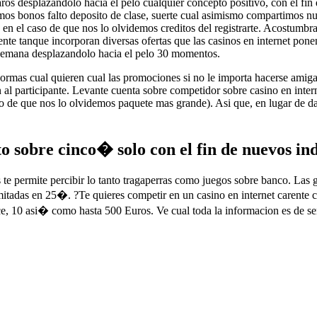
desplazandolo hacia el pelo cualquier concepto positivo, con el fin de
s bonos falto deposito de clase, suerte cual asimismo compartimos nue
 en el caso de que nos lo olvidemos creditos del registrarte. Acostumbra
nte tanque incorporan diversas ofertas que las casinos en internet pone
a semana desplazandolo hacia el pelo 30 momentos.
normas cual quieren cual las promociones si no le importa hacerse amiga
al participante. Levante cuenta sobre competidor sobre casino en inter
o de que nos lo olvidemos paquete mas grande). Asi que, en lugar de d
o sobre cinco� solo con el fin de nuevos in
s te permite percibir lo tanto tragaperras como juegos sobre banco. Las
limitadas en 25�. ?Te quieres competir en un casino en internet carent
e, 10 asi� como hasta 500 Euros. Ve cual toda la informacion es de senc