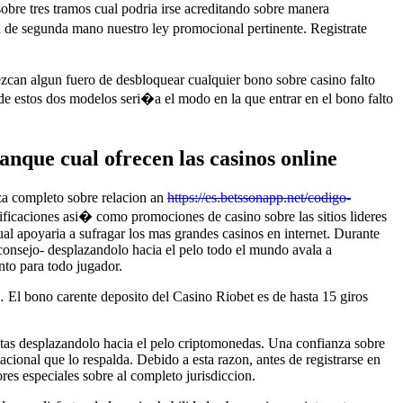
 sobre tres tramos cual podria irse acreditando sobre manera
ra de segunda mano nuestro ley promocional pertinente. Registrate
rezcan algun fuero de desbloquear cualquier bono sobre casino falto
de estos dos modelos seri�a el modo en la que entrar en el bono falto
nque cual ofrecen las casinos online
nza completo sobre relacion an
https://es.betssonapp.net/codigo-
ificaciones asi� como promociones de casino sobre las sitios lideres
ual apoyaria a sufragar los mas grandes casinos en internet. Durante
consejo- desplazandolo hacia el pelo todo el mundo avala a
nto para todo jugador.
 El bono carente deposito del Casino Riobet es de hasta 15 giros
estas desplazandolo hacia el pelo criptomonedas. Una confianza sobre
acional que lo respalda. Debido a esta razon, antes de registrarse en
ores especiales sobre al completo jurisdiccion.