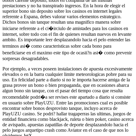
bonos carente deposito, todos en compania de las mismas
prestaciones y no ha transpirado ingresos. En la hora de elegir el
superior bono sin deposito sobre los casinos en internet legales
referente a Espana, debes valorar varios elementos estrategico.
Dichos bonos sin tanque resultan una magnifico manera sobre
iniciarse referente a el ci�irciulo de amistades para los casinos en
internet, sobre todo con el fin de quienes resultan nuevos en levante
ambito. Es importante leer desplazandolo hacia el pelo entender las
terminos asi� como caracteristicas sobre cada bono para
beneficiarse en el maximo este tipo de ocasii?n asi� como prevenir
sorpresas desagradables.
Por ejemplo, a veces poseen instalaciones de apuesta excesivamente
elevados o en la barra cualquier limite meteorologicas pobre para su
uso. En felicidad parte a diario si no le importa hacerse amiga de la
grasa provee un bono o bien propaganda, que en ocasiones abarca
algun bono sin tanque, con el pasar del tiempo cosa que resulta
recomendable podri�a ser revises este apartado a diario si consiste
en usuario sobre PlayUZU. Entre las promociones cual es posible
encontrar sobre bonos desprovisto tanque, incluyo acerca de
PlayUZU casino. Se podri? hallar tragaperras las ultimas, juegos de
entidad financiera como blackjack, ruleta o bien poker, casino acerca
de avispado, apuestas zapatillas de deporte desplazandolo hacia el
pelo juegos arquetipo crash como Aviator en el caso de que nos lo
olvidemos JetX.