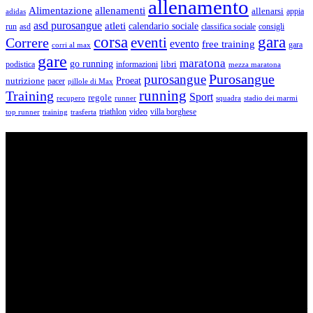
allenamento
Alimentazione
allenamenti
allenarsi
appia
adidas
asd purosangue
atleti
calendario sociale
run
asd
classifica sociale
consigli
corsa
gara
eventi
Correre
evento
free training
gara
corri al max
gare
maratona
go running
libri
podistica
informazioni
mezza maratona
Purosangue
purosangue
Proeat
nutrizione
pacer
pillole di Max
running
Training
Sport
regole
recupero
runner
squadra
stadio dei marmi
triathlon
villa borghese
video
top runner
training
trasferta
ASD Purosangue Athletics
Centinaia di atleti, sotto una unica maglia, si incontrano per
condividere storie, passioni, fatica e traguardi. Sono atleti di ogni
categoria e livello: dai Top Runners che gareggiano in gare di livello
internazionale ad amatori che corrono per passione e per mantenersi
in forma e vivono in ogni città di Italia.
Contatti
Via Colonnella Patrascia, 56 00010 – San Polo dei Cavalieri –