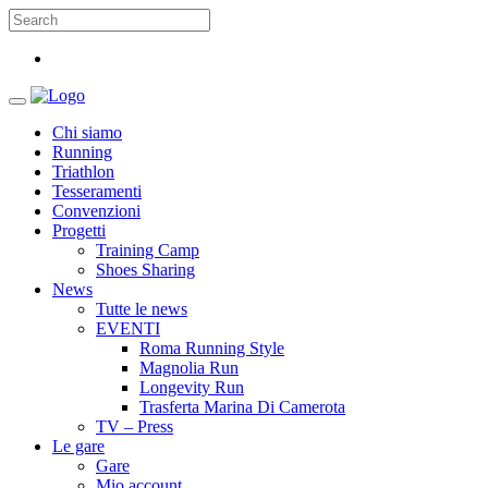
Chi siamo
Running
Triathlon
Tesseramenti
Convenzioni
Progetti
Training Camp
Shoes Sharing
News
Tutte le news
EVENTI
Roma Running Style
Magnolia Run
Longevity Run
Trasferta Marina Di Camerota
TV – Press
Le gare
Gare
Mio account