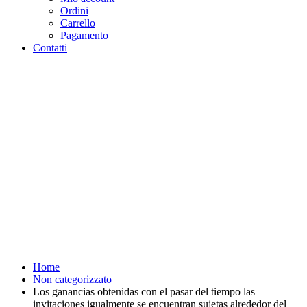
Ordini
Carrello
Pagamento
Contatti
Los ganancias obtenidas con el
pasar del tiempo las
invitaciones igualmente se
encuentran sujetas alrededor
del capacidad de apuestas -
Purosangue Athletics Club -
Squadra Running Roma
Home
Non categorizzato
Los ganancias obtenidas con el pasar del tiempo las
invitaciones igualmente se encuentran sujetas alrededor del