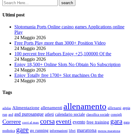
Ultimi post
Slotomania Ports Online casino games Applications online
Play
24 Maggio 2026
Free Ports Play more than 3000+ Position Video
24 Maggio 2026
100 percent free Harbors Enjoy +25,100000 Of the
24 Maggio 2026
Enjoy 18,500+ Online Slots No Obtain No Subscription
24 Maggio 2026
Enjoy Totally free 1700+ Slot machines On the
24 Maggio 2026
Tags
allenamento
Alimentazione
allenamenti
allenarsi
appia
adidas
asd purosangue
atleti
calendario sociale
run
asd
classifica sociale
consigli
corsa
gara
eventi
Correre
evento
free training
gara
corri al max
gare
maratona
go running
libri
podistica
informazioni
mezza maratona