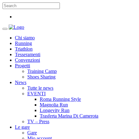
Chi siamo
Running
Triathlon
Tesseramenti
Convenzioni
Progetti
Training Camp
Shoes Sharing
News
Tutte le news
EVENTI
Roma Running Style
Magnolia Run
Longevity Run
Trasferta Marina Di Camerota
TV – Press
Le gare
Gare
Mio account