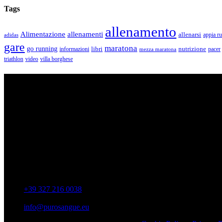
Tags
allenamento
Alimentazione
allenamenti
allenarsi
appia r
adidas
gare
maratona
go running
libri
nutrizione
pacer
informazioni
mezza maratona
triathlon
villa borghese
video
ASD Purosangue Athletics
Centinaia di atleti, sotto una unica maglia, si incontrano per condivider
amatori che corrono per passione e per mantenersi in forma e vivono in 
Contatti
Via Colonnella Patrascia, 56 00010 – San Polo dei Cavalieri 
+39 327 216 0038
info@purosangue.eu