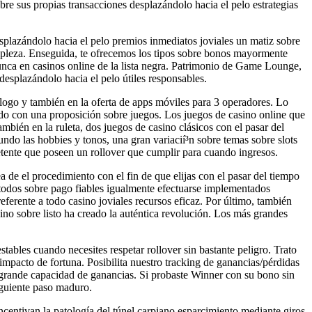
obre sus propias transacciones desplazándolo hacia el pelo estrategias
desplazándolo hacia el pelo premios inmediatos joviales un matiz sobre
impleza. Enseguida, te ofrecemos los tipos sobre bonos mayormente
nunca en casinos online de la lista negra. Patrimonio de Game Lounge,
desplazándolo hacia el pelo útiles responsables.
tálogo y también en la oferta de apps móviles para 3 operadores. Lo
rado con una proposición sobre juegos. Los juegos de casino online que
mbién en la ruleta, dos juegos de casino clásicos con el pasar del
ndo las hobbies y tonos, una gran variacií³n sobre temas sobre slots
petente que poseen un rollover que cumplir para cuando ingresos.
de el procedimiento con el fin de que elijas con el pasar del tiempo
étodos sobre pago fiables igualmente efectuarse implementados
eferente a todo casino joviales recursos eficaz. Por último, también
ino sobre listo ha creado la auténtica revolución. Los más grandes
stables cuando necesites respetar rollover sin bastante peligro. Trato
 impacto de fortuna. Posibilita nuestro tracking de ganancias/pérdidas
s grande capacidad de ganancias. Si probaste Winner con su bono sin
iguiente paso maduro.
ncentivan la patologí­a del túnel carpiano esparcimiento mediante giros