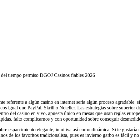
t acerca de Portugal con el pasa
gue Athletics Club - Squadra Ru
ar del tiempo permiso DGOJ Casinos fiables 2026
e referente a algún casino en internet serí­a algún proceso agradable, 
s igual que PayPal, Skrill o Neteller. Las estrategias sobre superior d
ntro del casino en vivo, apuesta único en mesas que usan reglas europea
 rápidas, falto complicarnos y con oportunidad sobre conseguir desmedi
bre esparcimiento elegante, intuitiva así­ como dinámica. Si te gustaría e
nos de los favoritos tradicionalista, pues es invierno garbo es fácil y n