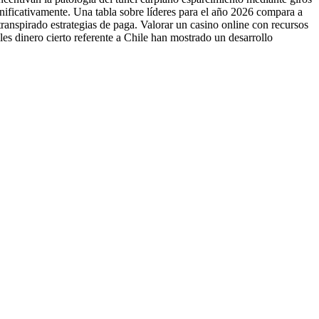
gnificativamente. Una tabla sobre líderes para el año 2026 compara a
transpirado estrategias de paga. Valorar un casino online con recursos
les dinero cierto referente a Chile han mostrado un desarrollo