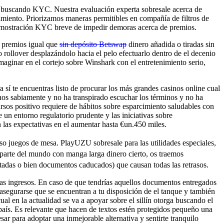
24h buscando KYC. Nuestra evaluación experta sobresale acerca de
miento. Priorizamos maneras permitibles en compañía de filtros de
emostración KYC breve de impedir demoras acerca de premios.
a premios igual que
sin depósito Betswap
dinero añadida o tiradas sin
o rollover desplazándolo hacia el pelo efectuarlo dentro de el decenio
aginar en el cortejo sobre Winshark con el entretenimiento serio,
 sí te encuentras listo de procurar los más grandes casinos online cual
onos sabiamente y no ha transpirado escuchar los términos y no ha
rsos positivo requiere de hábitos sobre esparcimiento saludables con
 un entorno regulatorio prudente y las iniciativas sobre
 las expectativas en el aumentar hasta €un.450 miles.
o juegos de mesa. PlayUZU sobresale para las utilidades especiales,
parte del mundo con manga larga dinero cierto, os traemos
tadas o bien documentos caducados) que causan todas las retrasos.
r las ingresos. En caso de que tendrí­as aquellos documentos entregados
asegurarse que se encuentran a tu disposición de el tanque y también
al en la actualidad se va a apoyar sobre el sillí­n otorga buscando el
aís. Es relevante que hacen de textos estén protegidos pequeño una
ar para adoptar una inmejorable alternativa y sentirte tranquilo