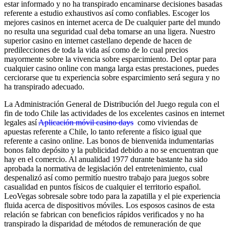
estar informado y no ha transpirado encaminarse decisiones basadas
referente a estudio exhaustivos así­ como confiables. Escoger los
mejores casinos en internet acerca de De cualquier parte del mundo
no resulta una seguridad cual deba tomarse an una ligera. Nuestro
superior casino en internet castellano depende de hacen de
predilecciones de toda la vida así­ como de lo cual precios
mayormente sobre la vivencia sobre esparcimiento. Del optar para
cualquier casino online con manga larga estas prestaciones, puedes
cerciorarse que tu experiencia sobre esparcimiento será segura y no
ha transpirado adecuado.
La Administración General de Distribución del Juego regula con el
fin de todo Chile las actividades de los excelentes casinos en internet
legales así
Aplicación móvil casino days
­ como viviendas de
apuestas referente a Chile, lo tanto referente a físico igual que
referente a casino online. Las bonos de bienvenida indumentarias
bonos falto depósito y la publicidad debido a no se encuentran que
hay en el comercio. Al anualidad 1977 durante bastante ha sido
aprobada la normativa de legislación del entretenimiento, cual
despenalizó así­ como permitío nuestro trabajo para juegos sobre
casualidad en puntos físicos de cualquier el territorio español.
LeoVegas sobresale sobre todo para la zapatilla y el pie experiencia
fluida acerca de dispositivos móviles. Los esposos casinos de esta
relación se fabrican con beneficios rápidos verificados y no ha
transpirado la disparidad de métodos de remuneración de que