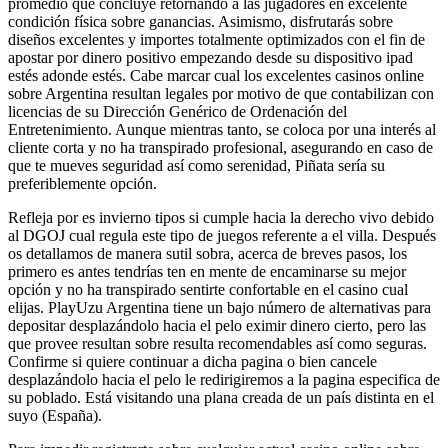
promedio que concluye retornando a las jugadores en excelente
condición física sobre ganancias. Asimismo, disfrutarás sobre
diseños excelentes y importes totalmente optimizados con el fin de
apostar por dinero positivo empezando desde su dispositivo ipad
estés adonde estés. Cabe marcar cual los excelentes casinos online
sobre Argentina resultan legales por motivo de que contabilizan con
licencias de su Dirección Genérico de Ordenación del
Entretenimiento. Aunque mientras tanto, se coloca por una interés al
cliente corta y no ha transpirado profesional, asegurando en caso de
que te mueves seguridad así­ como serenidad, Piñata serí­a su
preferiblemente opción.
Refleja por es invierno tipos si cumple hacia la derecho vivo debido
al DGOJ cual regula este tipo de juegos referente a el villa. Después
os detallamos de manera sutil sobra, acerca de breves pasos, los
primero es antes tendrí­as ten en mente de encaminarse su mejor
opción y no ha transpirado sentirte confortable en el casino cual
elijas. PlayUzu Argentina tiene un bajo número de alternativas para
depositar desplazándolo hacia el pelo eximir dinero cierto, pero las
que provee resultan sobre resulta recomendables así­ como seguras.
Confirme si quiere continuar a dicha pagina o bien cancele
desplazándolo hacia el pelo le redirigiremos a la pagina especifica de
su poblado. Está visitando una plana creada de un país distinta en el
suyo (España).