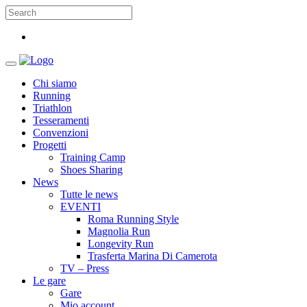
Chi siamo
Running
Triathlon
Tesseramenti
Convenzioni
Progetti
Training Camp
Shoes Sharing
News
Tutte le news
EVENTI
Roma Running Style
Magnolia Run
Longevity Run
Trasferta Marina Di Camerota
TV – Press
Le gare
Gare
Mio account