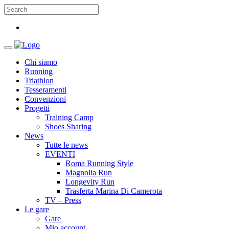
Chi siamo
Running
Triathlon
Tesseramenti
Convenzioni
Progetti
Training Camp
Shoes Sharing
News
Tutte le news
EVENTI
Roma Running Style
Magnolia Run
Longevity Run
Trasferta Marina Di Camerota
TV – Press
Le gare
Gare
Mio account