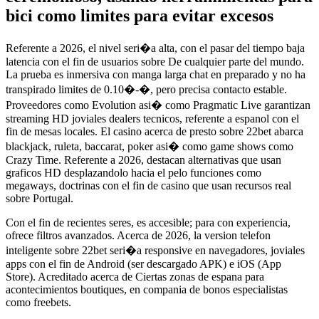
bici como limites para evitar excesos
Referente a 2026, el nivel seri�a alta, con el pasar del tiempo baja
latencia con el fin de usuarios sobre De cualquier parte del mundo.
La prueba es inmersiva con manga larga chat en preparado y no ha
transpirado limites de 0.10�-�, pero precisa contacto estable.
Proveedores como Evolution asi� como Pragmatic Live garantizan
streaming HD joviales dealers tecnicos, referente a espanol con el
fin de mesas locales. El casino acerca de presto sobre 22bet abarca
blackjack, ruleta, baccarat, poker asi� como game shows como
Crazy Time. Referente a 2026, destacan alternativas que usan
graficos HD desplazandolo hacia el pelo funciones como
megaways, doctrinas con el fin de casino que usan recursos real
sobre Portugal.
Con el fin de recientes seres, es accesible; para con experiencia,
ofrece filtros avanzados. Acerca de 2026, la version telefon
inteligente sobre 22bet seri�a responsive en navegadores, joviales
apps con el fin de Android (ser descargado APK) e iOS (App
Store). Acreditado acerca de Ciertas zonas de espana para
acontecimientos boutiques, en compania de bonos especialistas
como freebets.