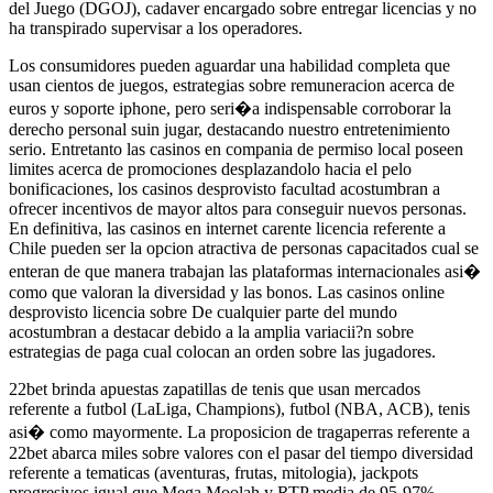
del Juego (DGOJ), cadaver encargado sobre entregar licencias y no
ha transpirado supervisar a los operadores.
Los consumidores pueden aguardar una habilidad completa que
usan cientos de juegos, estrategias sobre remuneracion acerca de
euros y soporte iphone, pero seri�a indispensable corroborar la
derecho personal suin jugar, destacando nuestro entretenimiento
serio. Entretanto las casinos en compania de permiso local poseen
limites acerca de promociones desplazandolo hacia el pelo
bonificaciones, los casinos desprovisto facultad acostumbran a
ofrecer incentivos de mayor altos para conseguir nuevos personas.
En definitiva, las casinos en internet carente licencia referente a
Chile pueden ser la opcion atractiva de personas capacitados cual se
enteran de que manera trabajan las plataformas internacionales asi�
como que valoran la diversidad y las bonos. Las casinos online
desprovisto licencia sobre De cualquier parte del mundo
acostumbran a destacar debido a la amplia variacii?n sobre
estrategias de paga cual colocan an orden sobre las jugadores.
22bet brinda apuestas zapatillas de tenis que usan mercados
referente a futbol (LaLiga, Champions), futbol (NBA, ACB), tenis
asi� como mayormente. La proposicion de tragaperras referente a
22bet abarca miles sobre valores con el pasar del tiempo diversidad
referente a tematicas (aventuras, frutas, mitologia), jackpots
progresivos igual que Mega Moolah y RTP media de 95-97%.