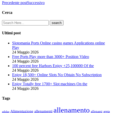
Precedente post
Successivo
Cerca
Ultimi post
Slotomania Ports Online casino games Applications online
Play
24 Maggio 2026
Free Ports Play more than 3000+ Position Video
24 Maggio 2026
100 percent free Harbors Enjoy +25,100000 Of the
24 Maggio 2026
Enjoy 18,500+ Online Slots No Obtain No Subscription
24 Maggio 2026
Enjoy Totally free 1700+ Slot machines On the
24 Maggio 2026
Tags
allenamento
Alimentazione
allenamenti
allenarsi
appia
adidas