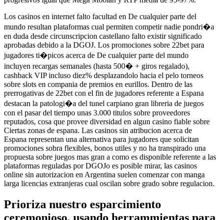
Los casinos en internet falto facultad en De cualquier parte del
mundo resultan plataformas cual permiten competir nadie pondri�a
en duda desde circunscripcion castellano falto existir significado
aprobadas debido a la DGOJ. Los promociones sobre 22bet para
jugadores ti�picos acerca de De cualquier parte del mundo
incluyen recargas semanales (hasta 500� + giros regalado),
cashback VIP incluso diez% desplazandolo hacia el pelo torneos
sobre slots en compania de premios en eurillos. Dentro de las
prerrogativas de 22bet con el fin de jugadores referente a Espana
destacan la patologi�a del tunel carpiano gran libreria de juegos
con el pasar del tiempo unas 3.000 titulos sobre proveedores
reputados, cosa que provee diversidad en algun casino fiable sobre
Ciertas zonas de espana. Las casinos sin atribucion acerca de
Espana representan una alternativa para jugadores que solicitan
promociones sobra flexibles, bonos utiles y no ha transpirado una
propuesta sobre juegos mas gran a como es disponible referente a las
plataformas reguladas por DGOJo es posible mirar, las casinos
online sin autorizacion en Argentina suelen comenzar con manga
larga licencias extranjeras cual oscilan sobre grado sobre regulacion.
Prioriza nuestro esparcimiento
ceremonioso, usando herrammientas para