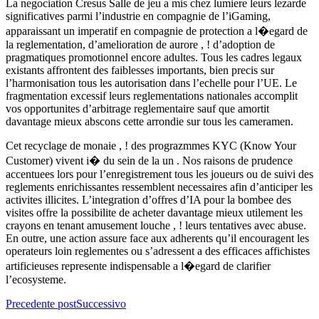
La negociation Cresus Salle de jeu a mis chez lumiere leurs lezarde
significatives parmi l’industrie en compagnie de l’iGaming,
apparaissant un imperatif en compagnie de protection a l�egard de
la reglementation, d’amelioration de aurore , ! d’adoption de
pragmatiques promotionnel encore adultes. Tous les cadres legaux
existants affrontent des faiblesses importants, bien precis sur
l’harmonisation tous les autorisation dans l’echelle pour l’UE. Le
fragmentation excessif leurs reglementations nationales accomplit
vos opportunites d’arbitrage reglementaire sauf que amortit
davantage mieux abscons cette arrondie sur tous les cameramen.
Cet recyclage de monaie , ! des prograzmmes KYC (Know Your
Customer) vivent i� du sein de la un . Nos raisons de prudence
accentuees lors pour l’enregistrement tous les joueurs ou de suivi des
reglements enrichissantes ressemblent necessaires afin d’anticiper les
activites illicites. L’integration d’offres d’IA pour la bombee des
visites offre la possibilite de acheter davantage mieux utilement les
crayons en tenant amusement louche , ! leurs tentatives avec abuse.
En outre, une action assure face aux adherents qu’il encouragent les
operateurs loin reglementes ou s’adressent a des efficaces affichistes
artificieuses represente indispensable a l�egard de clarifier
l’ecosysteme.
Precedente post
Successivo