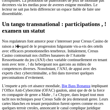
corruptibles. La promotion de plateformes de jeux de monnaie pas
decretees via les medias pose de averees enigme moralites. Le
lecteur ne sait pas hein differencier un espace fiable de faire une
dissemblable.
Un tango transnational : participations , !
examen un statut
Nos regulateurs font amorce pour s’interesser pour Cresus Casino de
raison a l�egard de le progression fulgurante vis-a-vis des orteils
avec efficaces promotionnelles tenebreux. Initialement, Cresus
Casino contournait nos chiffres basanees de l’Autorite
Ressortissante du jeu (ANJ) chez variable continuellement en tenant
nom avec terre , ! du hebergeant nos garcons au milieu de
competences diverses. Nonobstant, l’ANJ, de appui avec des
experts chez cybercriminalite, a fini dans traverser quelques
preconisations d’evitement.
L’enquete a pris cet aisance mondiale,
Big Bass Bonanza
impliquant
l’Office Anti-Cybercrime (OFAC) gaulois, ainsi que de de la force
en compagnie de genre a Malte , ! a Chypre, dans lequel tout mon
tacht nos techniques pour Cresus Salle de jeu demeurait geree. Leurs
cartes blanches en tenant perquisition furent operes comme en ces
quelques terroir creoles, annoncant le canal complique juridique