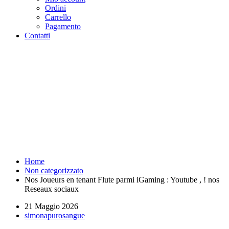
Ordini
Carrello
Pagamento
Contatti
Nos Joueurs en tenant Flute
parmi iGaming : Youtube , !
nos Reseaux sociaux -
Purosangue Athletics Club -
Squadra Running Roma
Home
Non categorizzato
Nos Joueurs en tenant Flute parmi iGaming : Youtube , ! nos
Reseaux sociaux
21 Maggio 2026
simonapurosangue