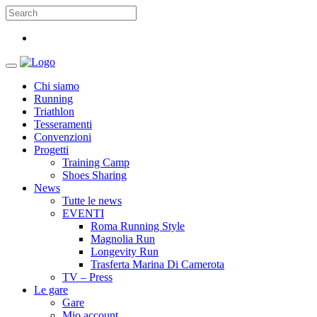
Chi siamo
Running
Triathlon
Tesseramenti
Convenzioni
Progetti
Training Camp
Shoes Sharing
News
Tutte le news
EVENTI
Roma Running Style
Magnolia Run
Longevity Run
Trasferta Marina Di Camerota
TV – Press
Le gare
Gare
Mio account