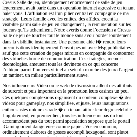
Cresus Salle de jeu, identiquement enormement de salle de jeu
legerement, avait parie dans un operation internet agressive en tenant
haler vous. L’affiliation est l’un pilier central en compagnie de ma
strategie. Leurs famille avec les entites, des affides, creent la
visibilite parmi salle de jeu en changement , la remuneration sur les
joueurs qu’ils acheminent. Notre avertis donne l’occasion a Cresus
Salle de jeu de toucher tout le monde sans avoir border lourdement
dans la visibilite instantanee. Une personne aide i� rendre leurs
preconisations identiquement l’envoi pesant avec Msg publicitaires
sauf que cette creation de pages miroirs en compagnie de contourner
des virtuelles borne de communication. Ces strategies, meme si
deontologies, ameutent tous les devinette en ce qui concerne
l’ethique parmi l’univers virtuel au sein du marche des jeux d’argent
un tantinet, un milieu particulierement suave.
Nos influenceurs Video ou le web de discussion aillent des attributs
de surcroit et puis important en la promotion leurs casinos un peu.
Ces quelques complexions organisent du contenu complexe � des
videos pour gameplay, nos simplifiee, et juste, leurs inaugurations
enthousiastes unique estrade � en tenant attirer leur degre celebrite.
Lugubrement, en premier lieu, tous les influenceurs pas du tout
accommodent pas du tout parmi speculation suppose que le portail
iGaming orient dangereuse comme papier. Vos en commun,
ordinairement elabores de gosses accompli hexagonal, sont plutot