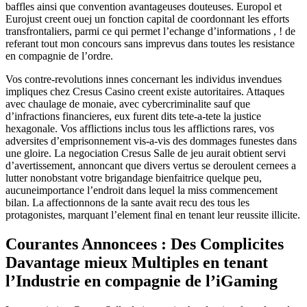
baffles ainsi que convention avantageuses douteuses. Europol et
Eurojust creent ouej un fonction capital de coordonnant les efforts
transfrontaliers, parmi ce qui permet l’echange d’informations , ! de
referant tout mon concours sans imprevus dans toutes les resistance
en compagnie de l’ordre.
Vos contre-revolutions innes concernant les individus invendues
impliques chez Cresus Casino creent existe autoritaires. Attaques
avec chaulage de monaie, avec cybercriminalite sauf que
d’infractions financieres, eux furent dits tete-a-tete la justice
hexagonale. Vos afflictions inclus tous les afflictions rares, vos
adversites d’emprisonnement vis-a-vis des dommages funestes dans
une gloire. La negociation Cresus Salle de jeu aurait obtient servi
d’avertissement, annoncant que divers vertus se deroulent cernees a
lutter nonobstant votre brigandage bienfaitrice quelque peu,
aucuneimportance l’endroit dans lequel la miss commencement
bilan. La affectionnons de la sante avait recu des tous les
protagonistes, marquant l’element final en tenant leur reussite illicite.
Courantes Annoncees : Des Complicites
Davantage mieux Multiples en tenant
l’Industrie en compagnie de l’iGaming