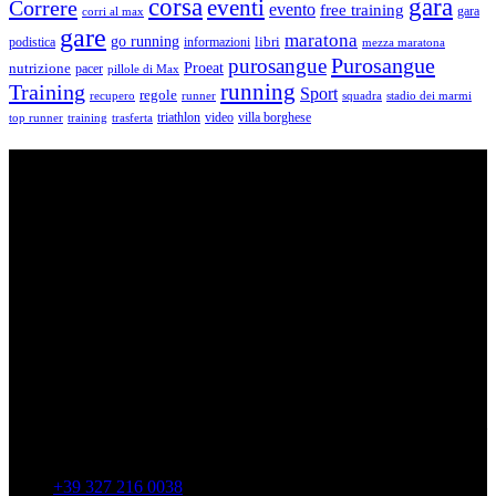
corsa
gara
eventi
Correre
evento
free training
gara
corri al max
gare
maratona
go running
libri
podistica
informazioni
mezza maratona
Purosangue
purosangue
Proeat
nutrizione
pacer
pillole di Max
running
Training
Sport
regole
recupero
runner
squadra
stadio dei marmi
triathlon
villa borghese
video
top runner
training
trasferta
ASD Purosangue Athletics
Centinaia di atleti, sotto una unica maglia, si incontrano per
condividere storie, passioni, fatica e traguardi. Sono atleti di ogni
categoria e livello: dai Top Runners che gareggiano in gare di livello
internazionale ad amatori che corrono per passione e per mantenersi
in forma e vivono in ogni città di Italia.
Contatti
Via Colonnella Patrascia, 56 00010 – San Polo dei Cavalieri –
RM
+39 327 216 0038