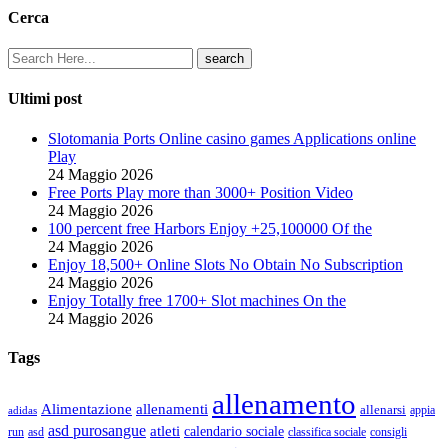
Cerca
Ultimi post
Slotomania Ports Online casino games Applications online
Play
24 Maggio 2026
Free Ports Play more than 3000+ Position Video
24 Maggio 2026
100 percent free Harbors Enjoy +25,100000 Of the
24 Maggio 2026
Enjoy 18,500+ Online Slots No Obtain No Subscription
24 Maggio 2026
Enjoy Totally free 1700+ Slot machines On the
24 Maggio 2026
Tags
allenamento
Alimentazione
allenamenti
allenarsi
appia
adidas
asd purosangue
atleti
calendario sociale
run
asd
classifica sociale
consigli