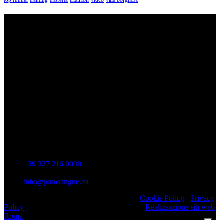
triathlon
villa borghese
video
top runner
training
trasferta
ASD Purosangue Athletics
Centinaia di atleti, sotto una unica maglia, si incontrano per
condividere storie, passioni, fatica e traguardi. Sono atleti di ogni
categoria e livello: dai Top Runners che gareggiano in gare di livello
internazionale ad amatori che corrono per passione e per mantenersi
in forma e vivono in ogni città di Italia.
Contatti
Via Colonnella Patrascia, 56 00010 – San Polo dei Cavalieri –
RM
+39 327 216 0038
info@purosangue.eu
Copyright 2022 ASD Purosangue Athletics
Cookie Policy
-
Privacy
Policy
Realizzato da Comunicazione Web srl
Realizzazione siti web
Roma