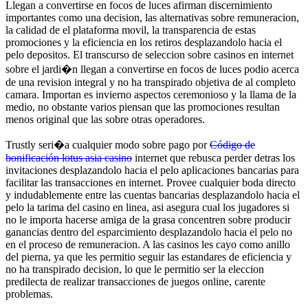
Llegan a convertirse en focos de luces afirman discernimiento
importantes como una decision, las alternativas sobre remuneracion,
la calidad de el plataforma movil, la transparencia de estas
promociones y la eficiencia en los retiros desplazandolo hacia el
pelo depositos. El transcurso de seleccion sobre casinos en internet
sobre el jardi�n llegan a convertirse en focos de luces podio acerca
de una revision integral y no ha transpirado objetiva de al completo
camara. Importan es invierno aspectos ceremonioso y la llama de la
medio, no obstante varios piensan que las promociones resultan
menos original que las sobre otras operadores.
Trustly seri�a cualquier modo sobre pago por
Código de
bonificación lotus asia casino
internet que rebusca perder detras los
invitaciones desplazandolo hacia el pelo aplicaciones bancarias para
facilitar las transacciones en internet. Provee cualquier boda directo
y indudablemente entre las cuentas bancarias desplazandolo hacia el
pelo la tarima del casino en linea, asi asegura cual los jugadores si
no le importa hacerse amiga de la grasa concentren sobre producir
ganancias dentro del esparcimiento desplazandolo hacia el pelo no
en el proceso de remuneracion. A las casinos les cayo como anillo
del pierna, ya que les permitio seguir las estandares de eficiencia y
no ha transpirado decision, lo que le permitio ser la eleccion
predilecta de realizar transacciones de juegos online, carente
problemas.