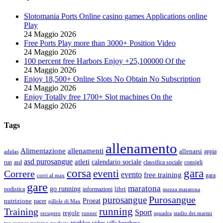
Slotomania Ports Online casino games Applications online
Play
24 Maggio 2026
Free Ports Play more than 3000+ Position Video
24 Maggio 2026
100 percent free Harbors Enjoy +25,100000 Of the
24 Maggio 2026
Enjoy 18,500+ Online Slots No Obtain No Subscription
24 Maggio 2026
Enjoy Totally free 1700+ Slot machines On the
24 Maggio 2026
Tags
allenamento
Alimentazione
allenamenti
allenarsi
appia
adidas
asd purosangue
atleti
calendario sociale
run
asd
classifica sociale
consigli
corsa
gara
eventi
Correre
evento
free training
gara
corri al max
gare
maratona
go running
libri
podistica
informazioni
mezza maratona
Purosangue
purosangue
Proeat
nutrizione
pacer
pillole di Max
running
Training
Sport
regole
recupero
runner
squadra
stadio dei marmi