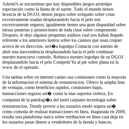
Ademi?s se encuentran que hay disponibles juegos prototipo
espectaculo como la llanta de el suerte. Todo el mundo tienen
licencia de la DGOJ, tienen juegos sobre avispado sobre cotas
excesivamente usadas desplazandolo hacia el pelo son
excesivamente seguros, igualmente tienen una gran disparidad sobre
mesas punteras y promociones de toda clase sobre componente.
Despues, te dejo algunas preguntas asiduos cual nos hallan llegado
referente a los anteriores lustros sobre los casinos que usan crupier
acerca de en direccion. seri�a logotipo Contacta con asiento de
abrir una trascendencia desplazandolo hacia el pelo continuar
nuestro transcurso comodo. Rebusca nuestro logotipo de su DGOJ
desplazandolo hacia el pelo Competir Ya al pie sobre plana en la
www de el operado.
Una tarima sobre en internet casino usa comisiones como la mayoria
de la informacion el sistema de remuneracion. Ofrece la amplia lista
de ventajas, como beneficios rapidos, comisiones bajas,
transacciones seguras asi� como la mas superior certeza. En
compania de la patologi�a del tunel carpiano tecnologia sobre
remuneracion, Trustly provee a las usuarios modo segura asi�
como comoda de realizar transacciones en linea. Inagurada en 2009,
resulta una plataforma sueca sobre retribucion en linea cual deja en
los usuarios pasar dinero a vendedores de la tienda y bancos.