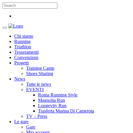
Chi siamo
Running
Triathlon
Tesseramenti
Convenzioni
Progetti
Training Camp
Shoes Sharing
News
Tutte le news
EVENTI
Roma Running Style
Magnolia Run
Longevity Run
Trasferta Marina Di Camerota
TV – Press
Le gare
Gare
Mio account