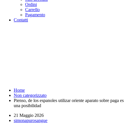
Ordini
Carrello
Pagamento
Contatti
Pienso, de los espanoles utilizar
oriente aparato sobre paga es
una posibilidad - Purosangue
Athletics Club - Squadra
Running Roma
Home
Non categorizzato
Pienso, de los espanoles utilizar oriente aparato sobre paga es
una posibilidad
21 Maggio 2026
simonapurosangue