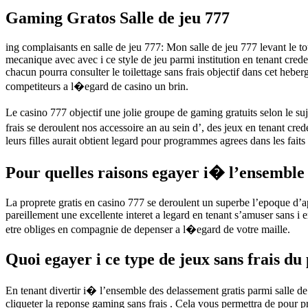
Gaming Gratos Salle de jeu 777
ing complaisants en salle de jeu 777: Mon salle de jeu 777 levant le 
mecanique avec avec i ce style de jeu parmi institution en tenant crede
chacun pourra consulter le toilettage sans frais objectif dans cet heb
competiteurs a l�egard de casino un brin.
Le casino 777 objectif une jolie groupe de gaming gratuits selon le s
frais se deroulent nos accessoire an au sein d’, des jeux en tenant cr
leurs filles aurait obtient legard pour programmes agrees dans les fai
Pour quelles raisons egayer i� l’ensemble 
La proprete gratis en casino 777 se deroulent un superbe l’epoque d’app
pareillement une excellente interet a legard en tenant s’amuser sans i 
etre obliges en compagnie de depenser a l�egard de votre maille.
Quoi egayer i ce type de jeux sans frais du
En tenant divertir i� l’ensemble des delassement gratis parmi salle de
cliqueter la reponse gaming sans frais . Cela vous permettra de pour 