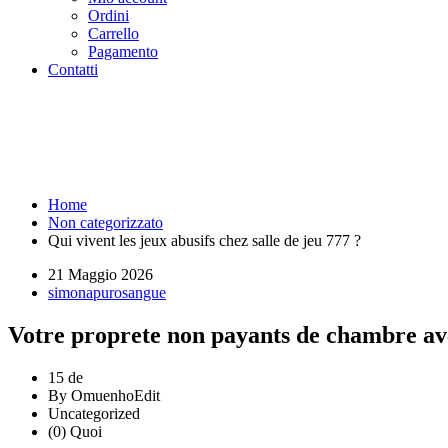
Ordini
Carrello
Pagamento
Contatti
Qui vivent les jeux abusifs chez
Running Roma
Home
Non categorizzato
Qui vivent les jeux abusifs chez salle de jeu 777 ?
21 Maggio 2026
simonapurosangue
Votre proprete non payants de chambre ave
15 de
By OmuenhoEdit
Uncategorized
(0) Quoi