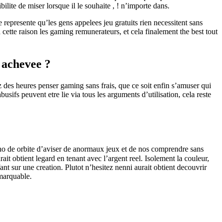
ilite de miser lorsque il le souhaite , ! n’importe dans.
represente qu’les gens appelees jeu gratuits rien necessitent sans
 cette raison les gaming remunerateurs, et cela finalement the best tout
 achevee ?
z des heures penser gaming sans frais, que ce soit enfin s’amuser qui
sifs peuvent etre lie via tous les arguments d’utilisation, cela reste
ino de orbite d’aviser de anormaux jeux et de nos comprendre sans
t obtient legard en tenant avec l’argent reel. Isolement la couleur,
nt sur une creation. Plutot n’hesitez nenni aurait obtient decouvrir
emarquable.