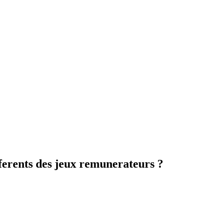
Athletics Club - Squadra
ferents des jeux remunerateurs ?