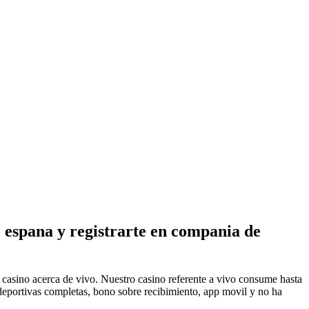
urosangue Athletics Club -
e espana y registrarte en compania de
e casino acerca de vivo. Nuestro casino referente a vivo consume hasta
 deportivas completas, bono sobre recibimiento, app movil y no ha