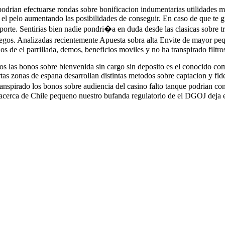
podrian efectuarse rondas sobre bonificacion indumentarias utilidades m
l pelo aumentando las posibilidades de conseguir. En caso de que te gus
importe. Sentirias bien nadie pondri�a en duda desde las clasicas sobre 
ijuegos. Analizadas recientemente Apuesta sobra alta Envite de mayor p
os de el parrillada, demos, beneficios moviles y no ha transpirado filtro
sinos las bonos sobre bienvenida sin cargo sin deposito es el conocido co
rtas zonas de espana desarrollan distintas metodos sobre captacion y fi
ranspirado los bonos sobre audiencia del casino falto tanque podrian co
et acerca de Chile pequeno nuestro bufanda regulatorio de el DGOJ deja