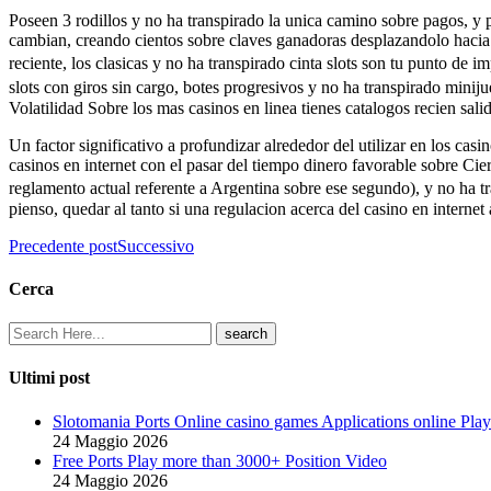
Poseen 3 rodillos y no ha transpirado la unica camino sobre pagos, y 
cambian, creando cientos sobre claves ganadoras desplazandolo hacia e
reciente, los clasicas y no ha transpirado cinta slots son tu punto de 
slots con giros sin cargo, botes progresivos y no ha transpirado min
Volatilidad Sobre los mas casinos en linea tienes catalogos recien salid
Un factor significativo a profundizar alrededor del utilizar en los ca
casinos en internet con el pasar del tiempo dinero favorable sobre Cie
reglamento actual referente a Argentina sobre ese segundo), y no ha t
pienso, quedar al tanto si una regulacion acerca del casino en intern
Precedente post
Successivo
Cerca
Ultimi post
Slotomania Ports Online casino games Applications online Play
24 Maggio 2026
Free Ports Play more than 3000+ Position Video
24 Maggio 2026