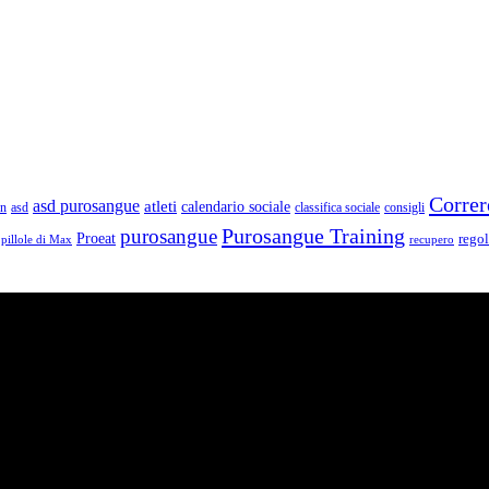
Correr
asd purosangue
atleti
calendario sociale
un
asd
classifica sociale
consigli
Purosangue Training
purosangue
Proeat
rego
pillole di Max
recupero
e storie, passioni, fatica e traguardi. Sono atleti di ogni categoria e li
ogni città di Italia.
– RM