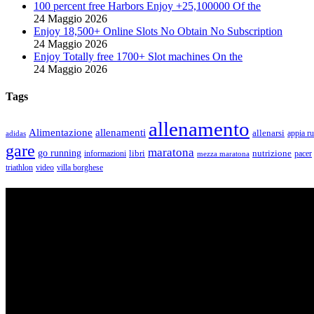
100 percent free Harbors Enjoy +25,100000 Of the
24 Maggio 2026
Enjoy 18,500+ Online Slots No Obtain No Subscription
24 Maggio 2026
Enjoy Totally free 1700+ Slot machines On the
24 Maggio 2026
Tags
allenamento
Alimentazione
allenamenti
allenarsi
appia r
adidas
gare
maratona
go running
libri
nutrizione
pacer
informazioni
mezza maratona
triathlon
villa borghese
video
ASD Purosangue Athletics
Centinaia di atleti, sotto una unica maglia, si incontrano per condivider
amatori che corrono per passione e per mantenersi in forma e vivono in 
Contatti
Via Colonnella Patrascia, 56 00010 – San Polo dei Cavalieri 