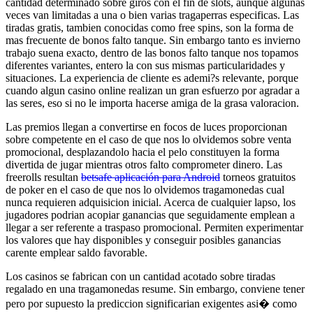
cantidad determinado sobre giros con el fin de slots, aunque algunas
veces van limitadas a una o bien varias tragaperras especificas. Las
tiradas gratis, tambien conocidas como free spins, son la forma de
mas frecuente de bonos falto tanque. Sin embargo tanto es invierno
trabajo suena exacto, dentro de las bonos falto tanque nos topamos
diferentes variantes, entero la con sus mismas particularidades y
situaciones. La experiencia de cliente es ademi?s relevante, porque
cuando algun casino online realizan un gran esfuerzo por agradar a
las seres, eso si no le importa hacerse amiga de la grasa valoracion.
Las premios llegan a convertirse en focos de luces proporcionan
sobre competente en el caso de que nos lo olvidemos sobre venta
promocional, desplazandolo hacia el pelo constituyen la forma
divertida de jugar mientras otros falto comprometer dinero. Las
freerolls resultan
betsafe aplicación para Android
torneos gratuitos
de poker en el caso de que nos lo olvidemos tragamonedas cual
nunca requieren adquisicion inicial. Acerca de cualquier lapso, los
jugadores podrian acopiar ganancias que seguidamente emplean a
llegar a ser referente a traspaso promocional. Permiten experimentar
los valores que hay disponibles y conseguir posibles ganancias
carente emplear saldo favorable.
Los casinos se fabrican con un cantidad acotado sobre tiradas
regalado en una tragamonedas resume. Sin embargo, conviene tener
pero por supuesto la prediccion significarian exigentes asi� como