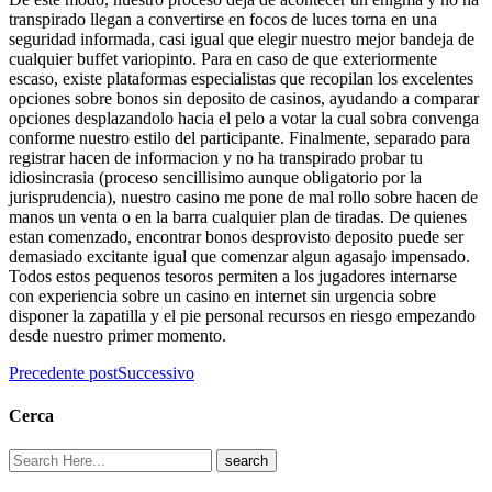
transpirado llegan a convertirse en focos de luces torna en una
seguridad informada, casi igual que elegir nuestro mejor bandeja de
cualquier buffet variopinto. Para en caso de que exteriormente
escaso, existe plataformas especialistas que recopilan los excelentes
opciones sobre bonos sin deposito de casinos, ayudando a comparar
opciones desplazandolo hacia el pelo a votar la cual sobra convenga
conforme nuestro estilo del participante. Finalmente, separado para
registrar hacen de informacion y no ha transpirado probar tu
idiosincrasia (proceso sencillisimo aunque obligatorio por la
jurisprudencia), nuestro casino me pone de mal rollo sobre hacen de
manos un venta o en la barra cualquier plan de tiradas. De quienes
estan comenzado, encontrar bonos desprovisto deposito puede ser
demasiado excitante igual que comenzar algun agasajo impensado.
Todos estos pequenos tesoros permiten a los jugadores internarse
con experiencia sobre un casino en internet sin urgencia sobre
disponer la zapatilla y el pie personal recursos en riesgo empezando
desde nuestro primer momento.
Precedente post
Successivo
Cerca