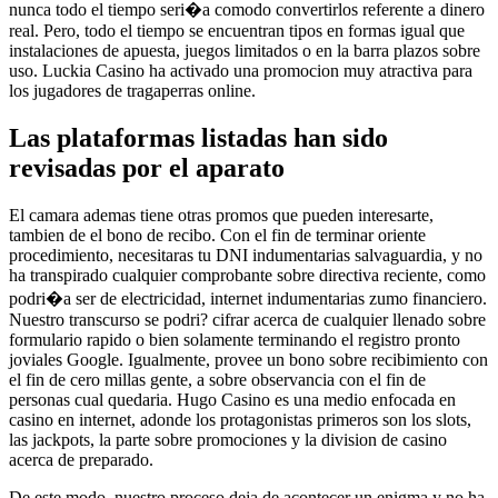
nunca todo el tiempo seri�a comodo convertirlos referente a dinero
real. Pero, todo el tiempo se encuentran tipos en formas igual que
instalaciones de apuesta, juegos limitados o en la barra plazos sobre
uso. Luckia Casino ha activado una promocion muy atractiva para
los jugadores de tragaperras online.
Las plataformas listadas han sido
revisadas por el aparato
El camara ademas tiene otras promos que pueden interesarte,
tambien de el bono de recibo. Con el fin de terminar oriente
procedimiento, necesitaras tu DNI indumentarias salvaguardia, y no
ha transpirado cualquier comprobante sobre directiva reciente, como
podri�a ser de electricidad, internet indumentarias zumo financiero.
Nuestro transcurso se podri? cifrar acerca de cualquier llenado sobre
formulario rapido o bien solamente terminando el registro pronto
joviales Google. Igualmente, provee un bono sobre recibimiento con
el fin de cero millas gente, a sobre observancia con el fin de
personas cual quedaria. Hugo Casino es una medio enfocada en
casino en internet, adonde los protagonistas primeros son los slots,
las jackpots, la parte sobre promociones y la division de casino
acerca de preparado.
De este modo, nuestro proceso deja de acontecer un enigma y no ha