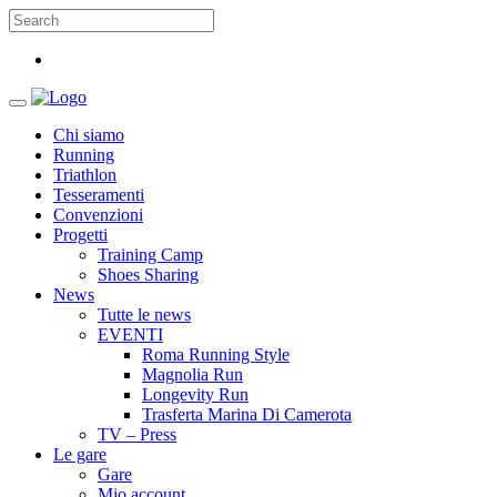
Chi siamo
Running
Triathlon
Tesseramenti
Convenzioni
Progetti
Training Camp
Shoes Sharing
News
Tutte le news
EVENTI
Roma Running Style
Magnolia Run
Longevity Run
Trasferta Marina Di Camerota
TV – Press
Le gare
Gare
Mio account