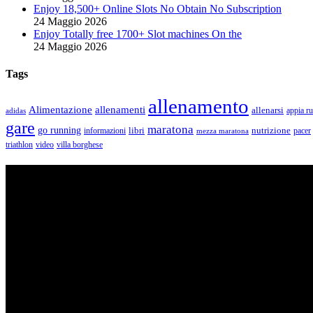
Enjoy 18,500+ Online Slots No Obtain No Subscription
24 Maggio 2026
Enjoy Totally free 1700+ Slot machines On the
24 Maggio 2026
Tags
allenamento
Alimentazione
allenamenti
allenarsi
appia r
adidas
gare
maratona
go running
libri
nutrizione
pacer
informazioni
mezza maratona
triathlon
villa borghese
video
ASD Purosangue Athletics
Centinaia di atleti, sotto una unica maglia, si incontrano per condivider
amatori che corrono per passione e per mantenersi in forma e vivono in 
Contatti
Via Colonnella Patrascia, 56 00010 – San Polo dei Cavalieri 