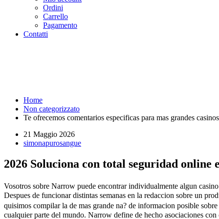
Ordini
Carrello
Pagamento
Contatti
Te ofrecemos comentarios especi
espana sobre oriente momento 
Home
Non categorizzato
Te ofrecemos comentarios especificas para mas grandes casinos
21 Maggio 2026
simonapurosangue
2026 Soluciona con total seguridad online 
Vosotros sobre Narrow puede encontrar individualmente algun casino e
Despues de funcionar distintas semanas en la redaccion sobre un prod
quisimos compilar la de mas grande na? de informacion posible sobre 
cualquier parte del mundo. Narrow define de hecho asociaciones con e