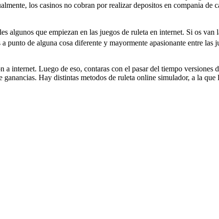
lmente, los casinos no cobran por realizar depositos en compania de ca
es algunos que empiezan en las juegos de ruleta en internet. Si os van
i?s a punto de alguna cosa diferente y mayormente apasionante entre las
 a internet. Luego de eso, contaras con el pasar del tiempo versiones d
 ganancias. Hay distintas metodos de ruleta online simulador, a la que la 