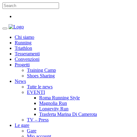
Chi siamo
Running
Triathlon
Tesseramenti
Convenzioni
Progetti
Training Camp
Shoes Sharing
News
Tutte le news
EVENTI
Roma Running Style
Magnolia Run
Longevity Run
Trasferta Marina Di Camerota
TV – Press
Le gare
Gare
Mio account