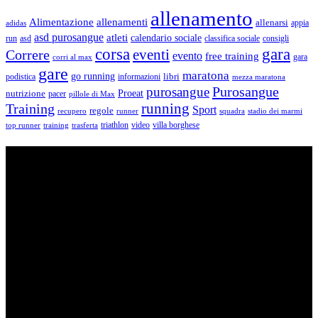
allenamento
Alimentazione
allenamenti
allenarsi
appia
adidas
asd purosangue
atleti
calendario sociale
run
asd
classifica sociale
consigli
corsa
gara
eventi
Correre
evento
free training
gara
corri al max
gare
maratona
go running
libri
podistica
informazioni
mezza maratona
Purosangue
purosangue
Proeat
nutrizione
pacer
pillole di Max
running
Training
Sport
regole
recupero
runner
squadra
stadio dei marmi
triathlon
villa borghese
video
top runner
training
trasferta
ASD Purosangue Athletics
Centinaia di atleti, sotto una unica maglia, si incontrano per
condividere storie, passioni, fatica e traguardi. Sono atleti di ogni
categoria e livello: dai Top Runners che gareggiano in gare di livello
internazionale ad amatori che corrono per passione e per mantenersi
in forma e vivono in ogni città di Italia.
Contatti