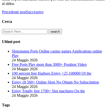
al aldea.
Precedente post
Successivo
Cerca
Ultimi post
Slotomania Ports Online casino games Applications online
Play
24 Maggio 2026
Free Ports Play more than 3000+ Position Video
24 Maggio 2026
100 percent free Harbors Enjoy +25,100000 Of the
24 Maggio 2026
Enjoy 18,500+ Online Slots No Obtain No Subscription
24 Maggio 2026
Enjoy Totally free 1700+ Slot machines On the
24 Maggio 2026
Tags