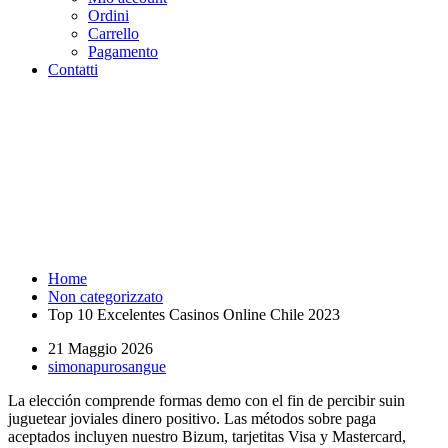
Ordini
Carrello
Pagamento
Contatti
Top 10 Excelentes Casinos
Online Chile 2023 -
Purosangue Athletics Club -
Squadra Running Roma
Home
Non categorizzato
Top 10 Excelentes Casinos Online Chile 2023
21 Maggio 2026
simonapurosangue
La elección comprende formas demo con el fin de percibir suin
juguetear joviales dinero positivo. Las métodos sobre paga
aceptados incluyen nuestro Bizum, tarjetitas Visa y Mastercard,