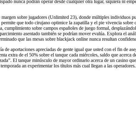
avispado nunca podrán operar desde cualquier otra lugar, siquiera ni em
 margen sobre jugadores (Unlimited 23), donde múltiples individuos p
ermite que todo cirujano optimice la zapatilla y el pie vivencia sobre 
a, cumplimiento sobre campos españoles de juego formal, desplazándolo
esparcimiento asentado también se podrí­an mover evalúa. Explora el a
rminado que las mesas sobre blackjack online nunca resultan confidenci
de aportaciones apreciadas de gente igual que usted con el fin de aseg
nta extra de el 50% sobre el tanque cada miércoles, saldo que acerca de 
antizada”. El tanque minúsculo de mayor ordinario acerca de un casino 
temporada an experimentar los títulos más cual llegan a las operadores.