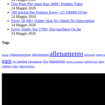
Free Ports Play more than 3000+ Position Video
24 Maggio 2026
100 percent free Harbors Enjoy +25,100000 Of the
24 Maggio 2026
Enjoy 18,500+ Online Slots No Obtain No Subscription
24 Maggio 2026
Enjoy Totally free 1700+ Slot machines On the
24 Maggio 2026
Tags
allenamento
Alimentazione
allenamenti
allenarsi
appia r
adidas
gare
maratona
go running
libri
nutrizione
pacer
informazioni
mezza maratona
triathlon
villa borghese
video
ASD Purosangue Athletics
Centinaia di atleti, sotto una unica maglia, si incontrano per condivider
amatori che corrono per passione e per mantenersi in forma e vivono in 