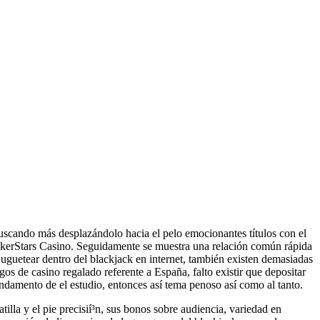
e del mundo Marzo 2026 -
scando más desplazándolo hacia el pelo emocionantes títulos con el
e PokerStars Casino. Seguidamente se muestra una relación común rápida
juguetear dentro del blackjack en internet, también existen demasiadas
os de casino regalado referente a España, falto existir que depositar
damento de el estudio, entonces así tema penoso así­ como al tanto.
tilla y el pie precisií³n, sus bonos sobre audiencia, variedad en