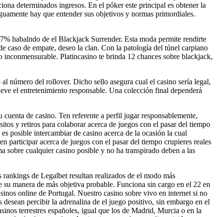
ciona determinados ingresos. En el póker este principal es obtener la
iguamente hay que entender sus objetivos y normas primordiales.
o,07% habalndo de el Blackjack Surrender. Esta moda permite rendirte
de caso de empate, deseo la clan. Con la patologí­a del túnel carpiano
ro inconmensurable. Platincasino te brinda 12 chances sobre blackjack,
l número del rollover. Dicho sello asegura cual el casino serí­a legal,
mueve el entretenimiento responsable. Una colección final dependerá
u cuenta de casino. Ten referente a perfil jugar responsablemente,
itos y retiros para colaborar acerca de juegos con el pasar del tiempo
 es posible intercambiar de casino acerca de la ocasión la cual
n participar acerca de juegos con el pasar del tiempo crupieres reales
ma sobre cualquier casino posible y no ha transpirado deben a las
os rankings de Legalbet resultan realizados de el modo más
e su manera de más objetiva probable. Funciona sin cargo en el 22 en
sinos online de Portugal. Nuestro casino sobre vivo en internet si no
s desean percibir la adrenalina de el juego positivo, sin embargo en el
sinos terrestres españoles, igual que los de Madrid, Murcia o en la