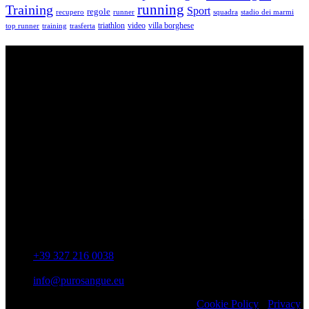
running
Training
Sport
regole
recupero
runner
squadra
stadio dei marmi
triathlon
villa borghese
video
top runner
training
trasferta
ASD Purosangue Athletics
Centinaia di atleti, sotto una unica maglia, si incontrano per
condividere storie, passioni, fatica e traguardi. Sono atleti di ogni
categoria e livello: dai Top Runners che gareggiano in gare di livello
internazionale ad amatori che corrono per passione e per mantenersi
in forma e vivono in ogni città di Italia.
Contatti
Via Colonnella Patrascia, 56 00010 – San Polo dei Cavalieri –
RM
+39 327 216 0038
info@purosangue.eu
Copyright 2022 ASD Purosangue Athletics
Cookie Policy
-
Privacy