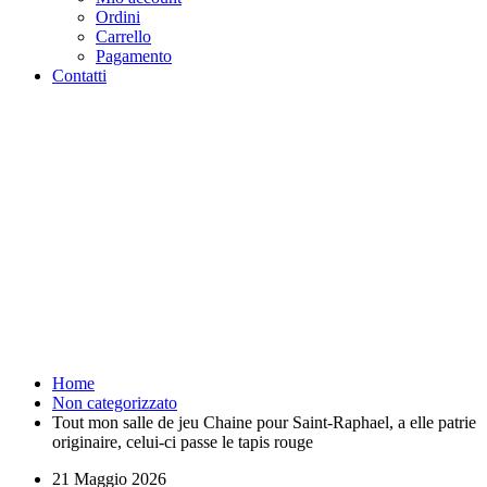
Ordini
Carrello
Pagamento
Contatti
Tout mon salle de jeu Chaine
pour Saint-Raphael, a elle
patrie originaire, celui-ci passe
le tapis rouge - Purosangue
Athletics Club - Squadra
Running Roma
Home
Non categorizzato
Tout mon salle de jeu Chaine pour Saint-Raphael, a elle patrie
originaire, celui-ci passe le tapis rouge
21 Maggio 2026