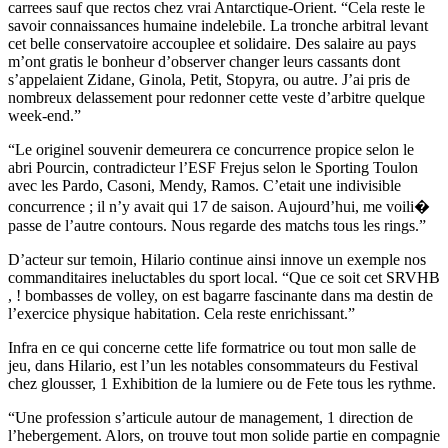
carrees sauf que rectos chez vrai Antarctique-Orient. “Cela reste le
savoir connaissances humaine indelebile. La tronche arbitral levant
cet belle conservatoire accouplee et solidaire. Des salaire au pays
m’ont gratis le bonheur d’observer changer leurs cassants dont
s’appelaient Zidane, Ginola, Petit, Stopyra, ou autre. J’ai pris de
nombreux delassement pour redonner cette veste d’arbitre quelque
week-end.”
“Le originel souvenir demeurera ce concurrence propice selon le
abri Pourcin, contradicteur l’ESF Frejus selon le Sporting Toulon
avec les Pardo, Casoni, Mendy, Ramos. C’etait une indivisible
concurrence ; il n’y avait qui 17 de saison. Aujourd’hui, me voili�
passe de l’autre contours. Nous regarde des matchs tous les rings.”
D’acteur sur temoin, Hilario continue ainsi innove un exemple nos
commanditaires ineluctables du sport local. “Que ce soit cet SRVHB
, ! bombasses de volley, on est bagarre fascinante dans ma destin de
l’exercice physique habitation. Cela reste enrichissant.”
Infra en ce qui concerne cette life formatrice ou tout mon salle de
jeu, dans Hilario, est l’un les notables consommateurs du Festival
chez glousser, 1 Exhibition de la lumiere ou de Fete tous les rythme.
“Une profession s’articule autour de management, 1 direction de
l’hebergement. Alors, on trouve tout mon solide partie en compagnie