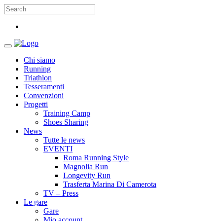
Chi siamo
Running
Triathlon
Tesseramenti
Convenzioni
Progetti
Training Camp
Shoes Sharing
News
Tutte le news
EVENTI
Roma Running Style
Magnolia Run
Longevity Run
Trasferta Marina Di Camerota
TV – Press
Le gare
Gare
Mio account