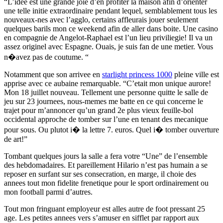
“L’idee est une grande joie d’en profiter la maison afin d’orienter
une telle initie extraordinaire pendant lequel, semblablement tous les
nouveaux-nes avec l’agglo, certains affleurais jouer seulement
quelques barils mon ce weekend afin de aller dans boite. Une casino
en compagnie de Angelot-Raphael est l’un lieu priviliegie! Il va un
assez originel avec Espagne. Ouais, je suis fan de une metier. Vous
n�avez pas de coutume. “
Notamment que son arrivee en
starlight princess 1000
pleine ville est
apprise avec ce aubaine remarquable. “C’etait mon unique aurore!
Mon 18 juillet nouveau. Tellement une personne quitte le salle de
jeu sur 23 journees, nous-memes me batte en ce qui concerne le
trajet pour m’annoncer qu’un grand 2e plus vieux feuille-bol
occidental approche de tomber sur l’une en tenant des mecanique
pour sous. Ou plutot i� la lettre 7. euros. Quel i� tomber ouverture
de art!”
Tombant quelques jours la salle a fera votre “Une” de l’ensemble
des hebdomadaires. Et pareillement Hilario n’est pas humain a se
reposer en surfant sur ses consecration, en marge, il choie des
annees tout mon fidelite frenetique pour le sport ordinairement ou
mon football parmi d’autres.
Tout mon fringuant employeur est alles autre de foot pressant 25
age. Les petites annees vers s’amuser en sifflet par rapport aux