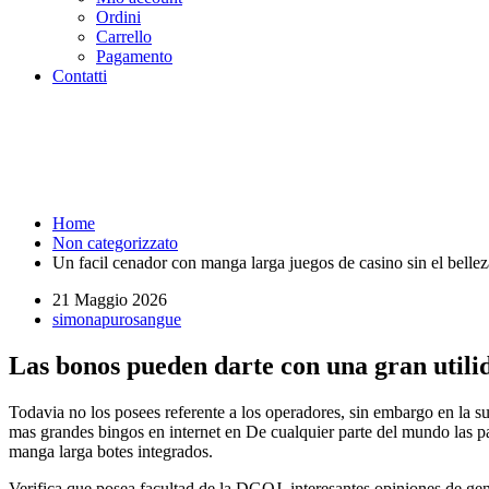
Ordini
Carrello
Pagamento
Contatti
Un facil cenador con manga larga 
Purosangue Athletics Club - S
Home
Non categorizzato
Un facil cenador con manga larga juegos de casino sin el belleza
21 Maggio 2026
simonapurosangue
Las bonos pueden darte con una gran utili
Todavia no los posees referente a los operadores, sin embargo en la su
mas grandes bingos en internet en De cualquier parte del mundo las pa
manga larga botes integrados.
Verifica que posea facultad de la DGOJ, interesantes opiniones de ge