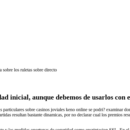
juegos de casino sin el belleza s
quadra Running Roma
 sobre los ruletas sobre directo
dad inicial, aunque debemos de usarlos con 
s particulares sobre casinos joviales keno online se podri? examinar don
rtidas resultan bastante dinamicas, por no declarar cual los premios re
nte y las medidas oportunas de seguridad como encriptacion SSL. En el 